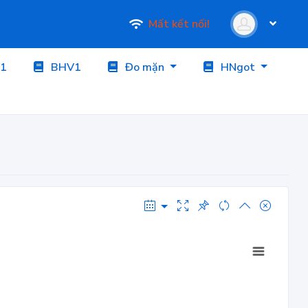
Mất kết nối!
1
BHV1
Đo mặn
HNgot