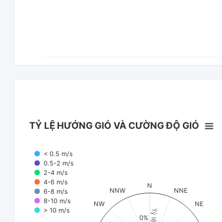
TỶ LỆ HƯỚNG GIÓ VÀ CƯỜNG ĐỘ GIÓ
< 0.5 m/s
0.5-2 m/s
2-4 m/s
4-6 m/s
N
NNW
NNE
6-8 m/s
8-10 m/s
NW
NE
> 10 m/s
Tỷ lệ (%)
0%