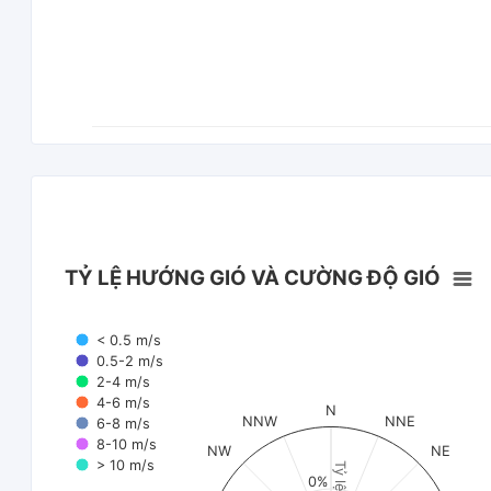
TỶ LỆ HƯỚNG GIÓ VÀ CƯỜNG ĐỘ GIÓ
< 0.5 m/s
0.5-2 m/s
2-4 m/s
4-6 m/s
N
NNW
NNE
6-8 m/s
8-10 m/s
NW
NE
> 10 m/s
Tỷ lệ (%)
0%