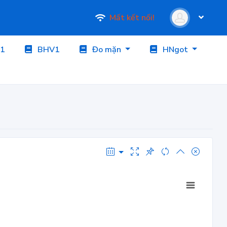
Mất kết nối!
1
BHV1
Đo mặn
HNgot