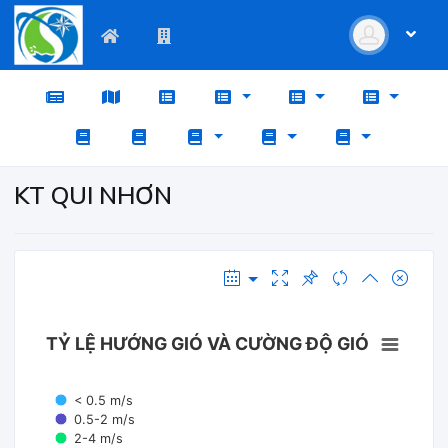
KT QUI NHƠN
TỶ LỆ HƯỚNG GIÓ VÀ CƯỜNG ĐỘ GIÓ
< 0.5 m/s
0.5-2 m/s
2-4 m/s