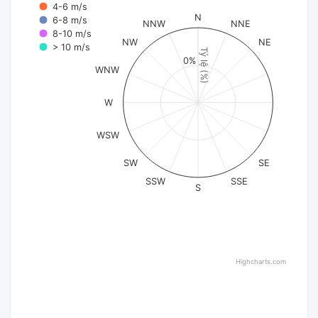
4-6 m/s
N
6-8 m/s
NNW
NNE
8-10 m/s
NW
NE
> 10 m/s
Tỷ lệ (%)
0%
WNW
W
WSW
SW
SE
SSW
SSE
S
Highcharts.com