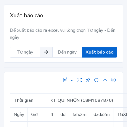
Xuất báo cáo
Để xuất báo cáo ra excel vui lòng chọn Từ ngày - Đến
ngày
Xuất báo cáo
Thời gian
KT QUI NHƠN (18MY087870)
Ngày
Giờ
ff
dd
fxfx2m
dxdx2m
TGX