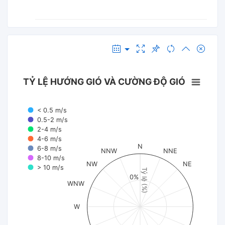
TỶ LỆ HƯỚNG GIÓ VÀ CƯỜNG ĐỘ GIÓ
< 0.5 m/s
0.5-2 m/s
2-4 m/s
4-6 m/s
N
6-8 m/s
NNW
NNE
8-10 m/s
NW
NE
> 10 m/s
Tỷ lệ (%)
0%
WNW
W