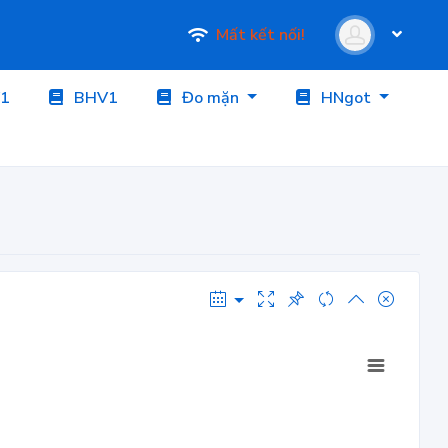
Mất kết nối!
1
BHV1
Đo mặn
HNgot