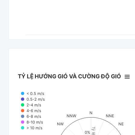
TỶ LỆ HƯỚNG GIÓ VÀ CƯỜNG ĐỘ GIÓ
< 0.5 m/s
0.5-2 m/s
2-4 m/s
4-6 m/s
N
NNW
NNE
6-8 m/s
8-10 m/s
NW
NE
> 10 m/s
Tỷ lệ (%)
0%