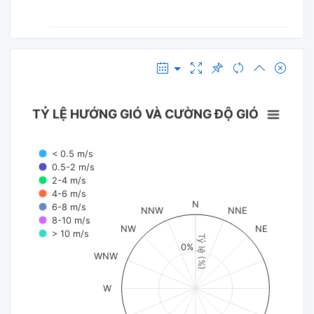
TỶ LỆ HƯỚNG GIÓ VÀ CƯỜNG ĐỘ GIÓ
< 0.5 m/s
0.5-2 m/s
2-4 m/s
4-6 m/s
N
6-8 m/s
NNW
NNE
8-10 m/s
NW
NE
> 10 m/s
Tỷ lệ (%)
0%
WNW
W