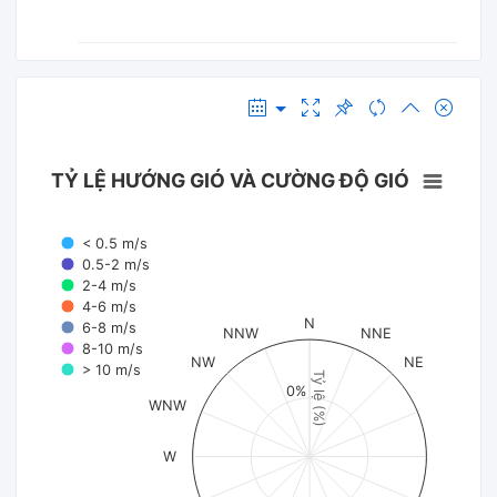
TỶ LỆ HƯỚNG GIÓ VÀ CƯỜNG ĐỘ GIÓ
< 0.5 m/s
0.5-2 m/s
2-4 m/s
4-6 m/s
N
6-8 m/s
NNW
NNE
8-10 m/s
NW
NE
> 10 m/s
Tỷ lệ (%)
0%
WNW
W