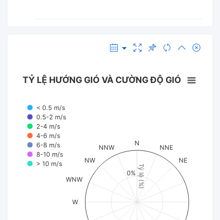
TỶ LỆ HƯỚNG GIÓ VÀ CƯỜNG ĐỘ GIÓ
< 0.5 m/s
0.5-2 m/s
2-4 m/s
4-6 m/s
N
6-8 m/s
NNW
NNE
8-10 m/s
NW
NE
> 10 m/s
Tỷ lệ (%)
0%
WNW
W