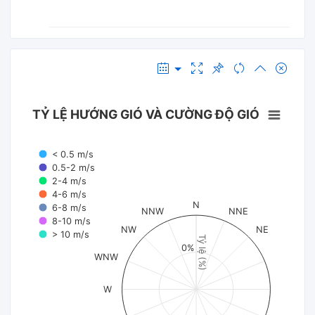
TỶ LỆ HƯỚNG GIÓ VÀ CƯỜNG ĐỘ GIÓ
< 0.5 m/s
0.5-2 m/s
2-4 m/s
4-6 m/s
N
6-8 m/s
NNW
NNE
8-10 m/s
NW
NE
> 10 m/s
Tỷ lệ (%)
0%
WNW
W