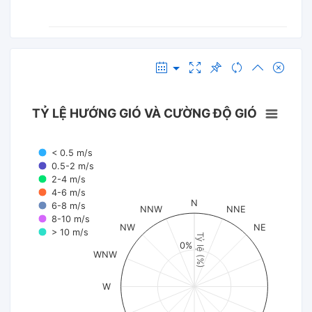
TỶ LỆ HƯỚNG GIÓ VÀ CƯỜNG ĐỘ GIÓ
< 0.5 m/s
0.5-2 m/s
2-4 m/s
4-6 m/s
N
6-8 m/s
NNW
NNE
8-10 m/s
NW
NE
> 10 m/s
Tỷ lệ (%)
0%
WNW
W