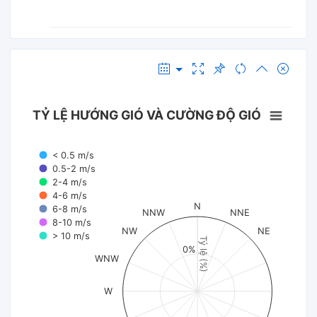
TỶ LỆ HƯỚNG GIÓ VÀ CƯỜNG ĐỘ GIÓ
< 0.5 m/s
0.5-2 m/s
2-4 m/s
4-6 m/s
N
6-8 m/s
NNW
NNE
8-10 m/s
NW
NE
> 10 m/s
Tỷ lệ (%)
0%
WNW
W