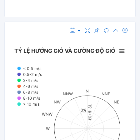
TỶ LỆ HƯỚNG GIÓ VÀ CƯỜNG ĐỘ GIÓ
< 0.5 m/s
0.5-2 m/s
2-4 m/s
4-6 m/s
N
6-8 m/s
NNW
NNE
8-10 m/s
NW
NE
> 10 m/s
Tỷ lệ (%)
0%
WNW
W