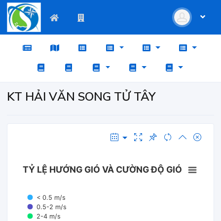
KT HẢI VĂN SONG TỬ TÂY
TỶ LỆ HƯỚNG GIÓ VÀ CƯỜNG ĐỘ GIÓ
< 0.5 m/s
0.5-2 m/s
2-4 m/s