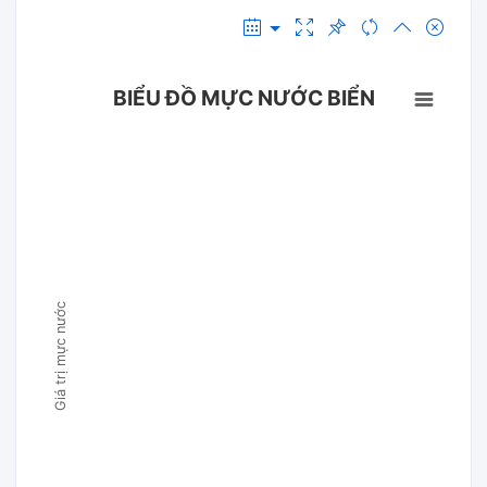
BIỂU ĐỒ MỰC NƯỚC BIỂN
Giá trị mực nước