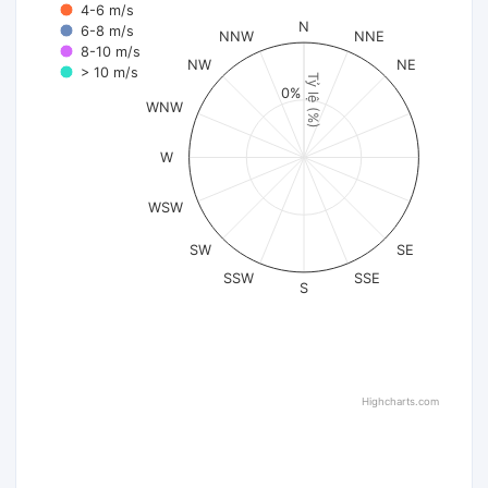
4-6 m/s
N
6-8 m/s
NNW
NNE
8-10 m/s
NW
NE
> 10 m/s
Tỷ lệ (%)
0%
WNW
W
WSW
SW
SE
SSW
SSE
S
Highcharts.com