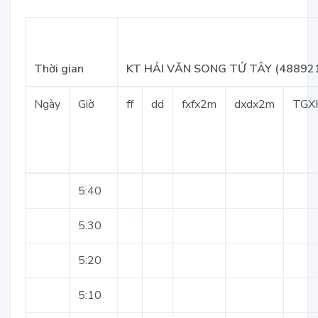
Thời gian
KT HẢI VĂN SONG TỬ TÂY (48892
Ngày
Giờ
ff
dd
fxfx2m
dxdx2m
TGX
5:40
5:30
5:20
5:10