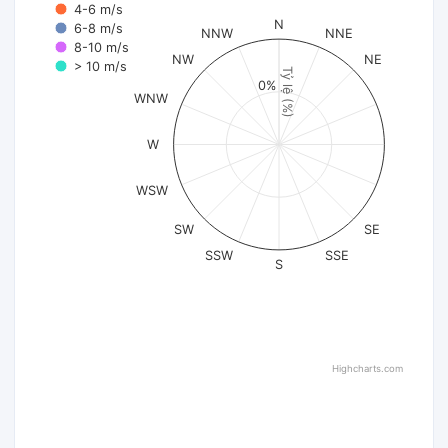
4-6 m/s
N
6-8 m/s
NNW
NNE
8-10 m/s
NW
NE
> 10 m/s
Tỷ lệ (%)
0%
WNW
W
WSW
SW
SE
SSW
SSE
S
Highcharts.com