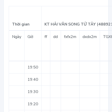
Thời gian
KT HẢI VĂN SONG TỬ TÂY (48892
Ngày
Giờ
ff
dd
fxfx2m
dxdx2m
TGX
19:50
19:40
19:30
19:20