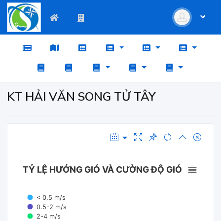
KT HẢI VĂN SONG TỬ TÂY
TỶ LỆ HƯỚNG GIÓ VÀ CƯỜNG ĐỘ GIÓ
< 0.5 m/s
0.5-2 m/s
2-4 m/s