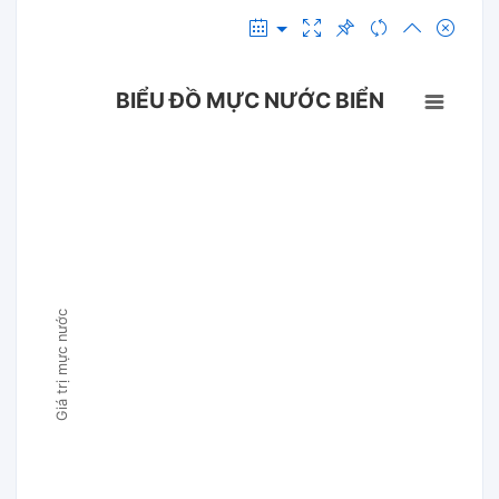
BIỂU ĐỒ MỰC NƯỚC BIỂN
Giá trị mực nước