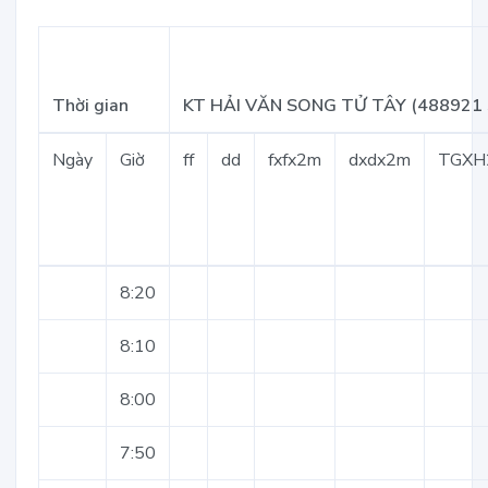
Thời gian
KT HẢI VĂN SONG TỬ TÂY (488921 
Ngày
Giờ
ff
dd
fxfx2m
dxdx2m
TGXH
8:20
8:10
8:00
7:50