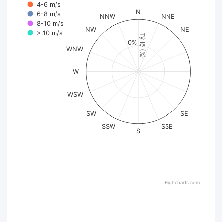
4-6 m/s
N
6-8 m/s
NNW
NNE
8-10 m/s
NW
NE
> 10 m/s
Tỷ lệ (%)
0%
WNW
W
WSW
SW
SE
SSW
SSE
S
Highcharts.com