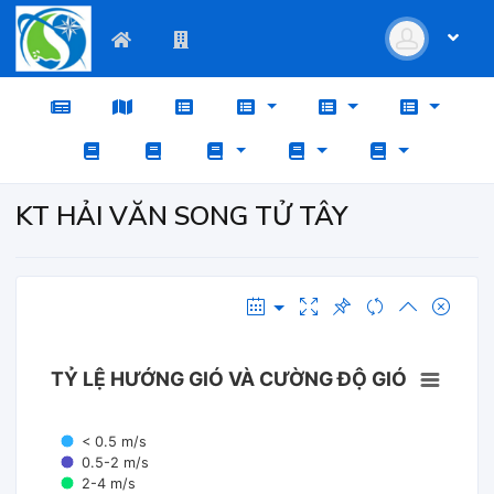
KT HẢI VĂN SONG TỬ TÂY
TỶ LỆ HƯỚNG GIÓ VÀ CƯỜNG ĐỘ GIÓ
< 0.5 m/s
0.5-2 m/s
2-4 m/s