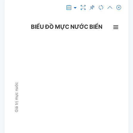
BIỂU ĐỒ MỰC NƯỚC BIỂN
Giá trị mực nước