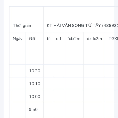
Thời gian
KT HẢI VĂN SONG TỬ TÂY (48892
Ngày
Giờ
ff
dd
fxfx2m
dxdx2m
TGX
10:20
10:10
10:00
9:50