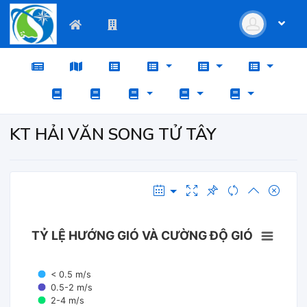
KT HẢI VĂN SONG TỬ TÂY
TỶ LỆ HƯỚNG GIÓ VÀ CƯỜNG ĐỘ GIÓ
< 0.5 m/s
0.5-2 m/s
2-4 m/s