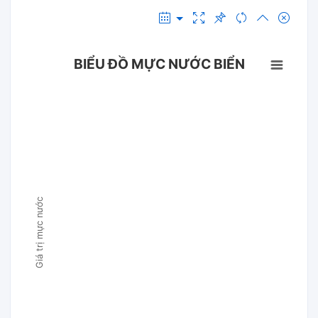
BIỂU ĐỒ MỰC NƯỚC BIỂN
Giá trị mực nước