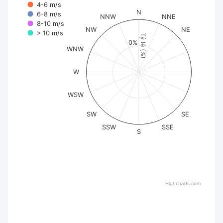
4-6 m/s
N
6-8 m/s
NNW
NNE
8-10 m/s
NW
NE
> 10 m/s
Tỷ lệ (%)
0%
WNW
W
WSW
SW
SE
SSW
SSE
S
Highcharts.com