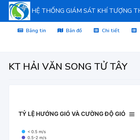
HỆ THỐNG GIÁM SÁT KHÍ TƯỢNG 
Bảng tin
Bản đồ
Chi tiết
KT HẢI VĂN SONG TỬ TÂY
TỶ LỆ HƯỚNG GIÓ VÀ CƯỜNG ĐỘ GIÓ
< 0.5 m/s
0.5-2 m/s