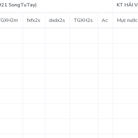
921 SongTuTay)
KT HẢI 
TGXH2m
fxfx2s
dxdx2s
TGXH2s
Ac:
Mực nước 