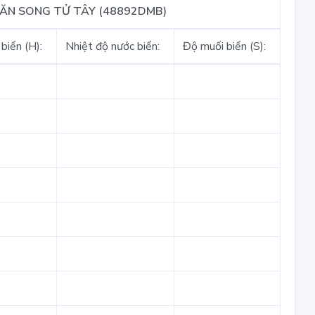
VĂN SONG TỬ TÂY (48892DMB)
biển (H):
Nhiệt độ nước biển:
Độ muối biển (S):