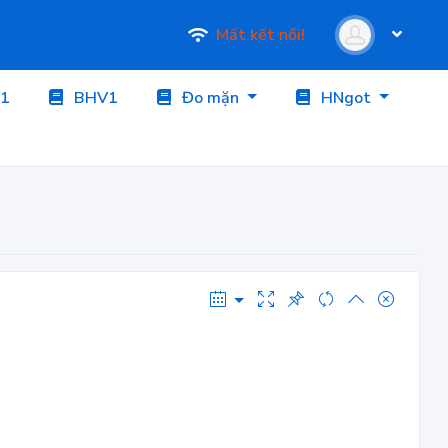
Mất kết nối!
1
BHV1
Đo mặn
HNgot