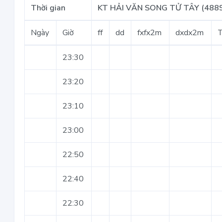
Thời gian
KT HẢI VĂN SONG TỬ TÂY (488
Ngày
Giờ
ff
dd
fxfx2m
dxdx2m
23:30
23:20
23:10
23:00
22:50
22:40
22:30