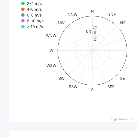
2-4 m/s
4-6 m/s
N
NNW
NNE
6-8 m/s
8-10 m/s
NW
NE
> 10 m/s
Tỷ lệ (%)
0%
WNW
W
WSW
SW
SE
SSW
SSE
S
Highcharts.com