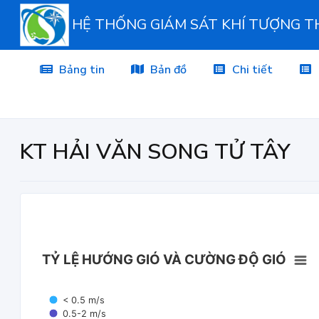
HỆ THỐNG GIÁM SÁT KHÍ TƯỢNG 
Bảng tin
Bản đồ
Chi tiết
KT HẢI VĂN SONG TỬ TÂY
TỶ LỆ HƯỚNG GIÓ VÀ CƯỜNG ĐỘ GIÓ
< 0.5 m/s
0.5-2 m/s