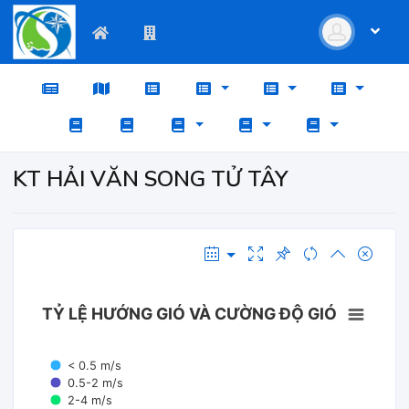
KT HẢI VĂN SONG TỬ TÂY
TỶ LỆ HƯỚNG GIÓ VÀ CƯỜNG ĐỘ GIÓ
< 0.5 m/s
0.5-2 m/s
2-4 m/s