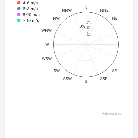
4-6 m/s
N
6-8 m/s
NNW
NNE
8-10 m/s
NW
NE
> 10 m/s
Tỷ lệ (%)
0%
WNW
W
WSW
SW
SE
SSW
SSE
S
Highcharts.com