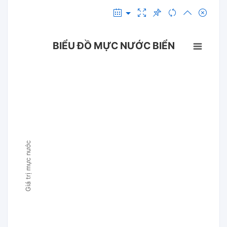
BIỂU ĐỒ MỰC NƯỚC BIỂN
Giá trị mực nước