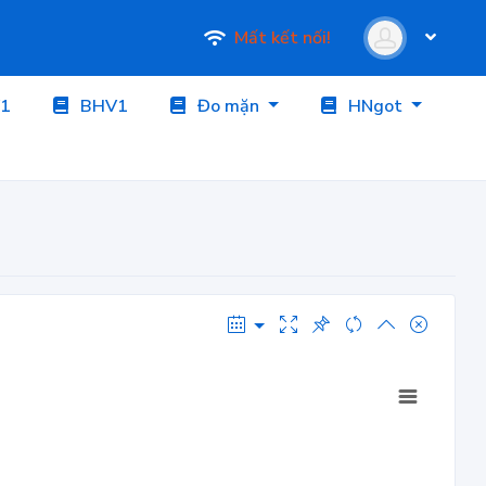
Mất kết nối!
1
BHV1
Đo mặn
HNgot