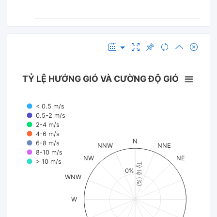
TỶ LỆ HƯỚNG GIÓ VÀ CƯỜNG ĐỘ GIÓ
< 0.5 m/s
0.5-2 m/s
2-4 m/s
4-6 m/s
N
6-8 m/s
NNW
NNE
8-10 m/s
NW
NE
> 10 m/s
Tỷ lệ (%)
0%
WNW
W