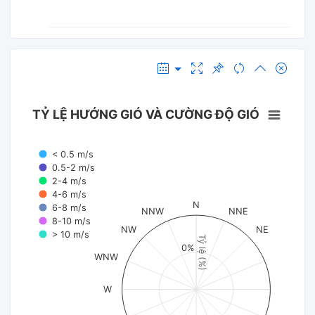
TỶ LỆ HƯỚNG GIÓ VÀ CƯỜNG ĐỘ GIÓ
< 0.5 m/s
0.5-2 m/s
2-4 m/s
4-6 m/s
N
6-8 m/s
NNW
NNE
8-10 m/s
NW
NE
> 10 m/s
Tỷ lệ (%)
0%
WNW
W