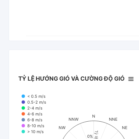
TỶ LỆ HƯỚNG GIÓ VÀ CƯỜNG ĐỘ GIÓ
< 0.5 m/s
0.5-2 m/s
2-4 m/s
4-6 m/s
N
NNW
NNE
6-8 m/s
8-10 m/s
NW
NE
> 10 m/s
Tỷ lệ (%)
0%