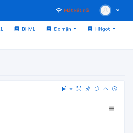
Mất kết nối!
1
BHV1
Đo mặn
HNgot