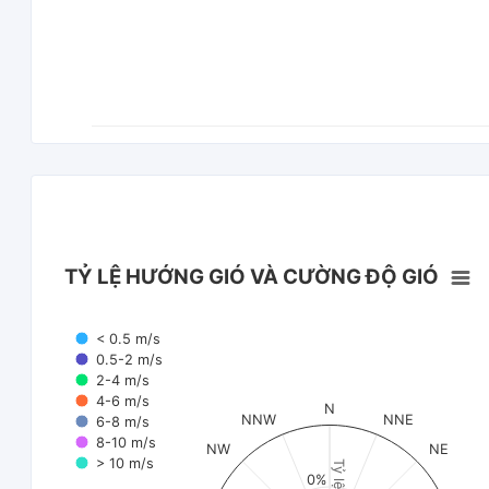
TỶ LỆ HƯỚNG GIÓ VÀ CƯỜNG ĐỘ GIÓ
< 0.5 m/s
0.5-2 m/s
2-4 m/s
4-6 m/s
N
NNW
NNE
6-8 m/s
8-10 m/s
NW
NE
> 10 m/s
Tỷ lệ (%)
0%