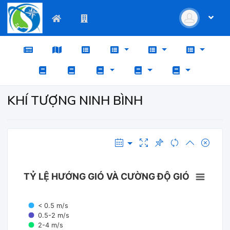
KHÍ TƯỢNG NINH BÌNH
TỶ LỆ HƯỚNG GIÓ VÀ CƯỜNG ĐỘ GIÓ
< 0.5 m/s
0.5-2 m/s
2-4 m/s