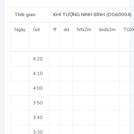
Thời gian
KHÍ TƯỢNG NINH BÌNH (DG60004)
Ngày
Giờ
ff
dd
fxfx2m
dxdx2m
TGX
4:20
4:10
4:00
3:50
3:40
3:30