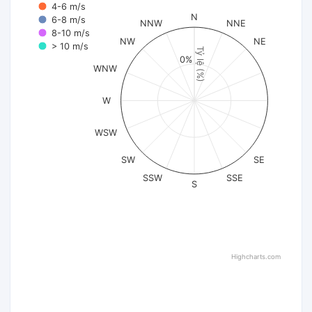
4-6 m/s
N
6-8 m/s
NNW
NNE
8-10 m/s
NW
NE
> 10 m/s
Tỷ lệ (%)
0%
WNW
W
WSW
SW
SE
SSW
SSE
S
Highcharts.com