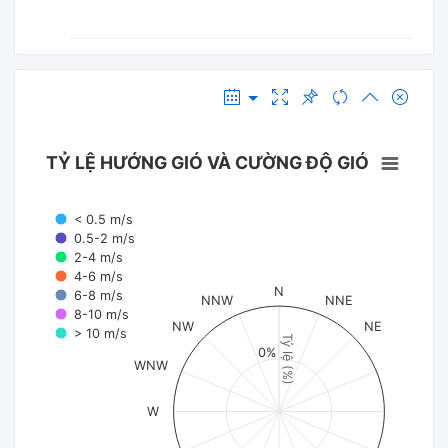
TỶ LỆ HƯỚNG GIÓ VÀ CƯỜNG ĐỘ GIÓ
< 0.5 m/s
0.5-2 m/s
2-4 m/s
4-6 m/s
N
6-8 m/s
NNW
NNE
8-10 m/s
NW
NE
> 10 m/s
Tỷ lệ (%)
0%
WNW
W