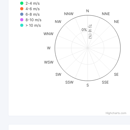
2-4 m/s
4-6 m/s
N
NNW
NNE
6-8 m/s
8-10 m/s
NW
NE
> 10 m/s
Tỷ lệ (%)
0%
WNW
W
WSW
SW
SE
SSW
SSE
S
Highcharts.com