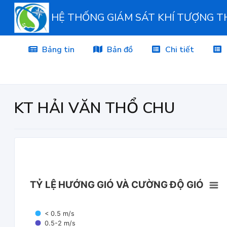
HỆ THỐNG GIÁM SÁT KHÍ TƯỢNG 
Bảng tin
Bản đồ
Chi tiết
KT HẢI VĂN THỔ CHU
TỶ LỆ HƯỚNG GIÓ VÀ CƯỜNG ĐỘ GIÓ
< 0.5 m/s
0.5-2 m/s