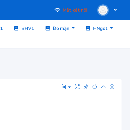
Mất kết nối!
1
BHV1
Đo mặn
HNgot