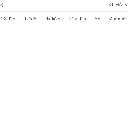
O)
KT HẢI 
TGXH2m
fxfx2s
dxdx2s
TGXH2s
Ac:
Mực nước 