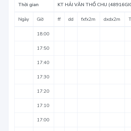
Thời gian
KT HẢI VĂN THỔ CHU (48916GI
Ngày
Giờ
ff
dd
fxfx2m
dxdx2m
18:00
17:50
17:40
17:30
17:20
17:10
17:00