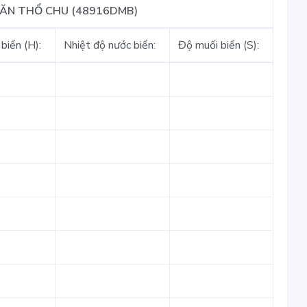
VĂN THỔ CHU (48916DMB)
biển (H):
Nhiệt độ nước biển:
Độ muối biển (S):