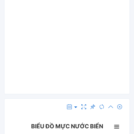
BIỂU ĐỒ MỰC NƯỚC BIỂN