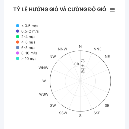
TỶ LỆ HƯỚNG GIÓ VÀ CƯỜNG ĐỘ GIÓ
< 0.5 m/s
0.5-2 m/s
2-4 m/s
4-6 m/s
N
6-8 m/s
NNW
NNE
8-10 m/s
NW
NE
> 10 m/s
Tỷ lệ (%)
0%
WNW
W
WSW
SW
SE
SSW
SSE
S