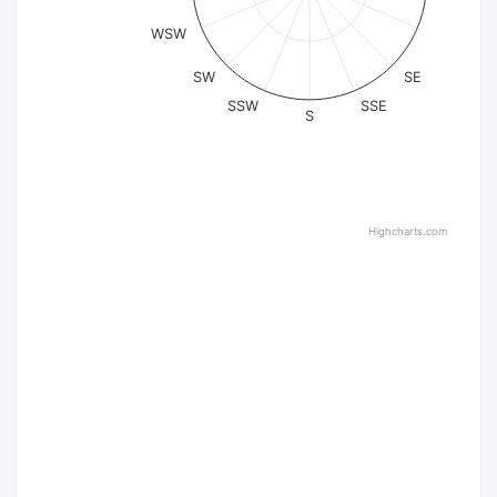
WSW
SW
SE
SSW
SSE
S
Highcharts.com