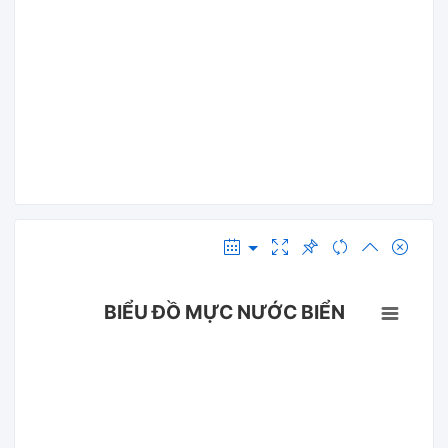
BIỂU ĐỒ MỰC NƯỚC BIỂN