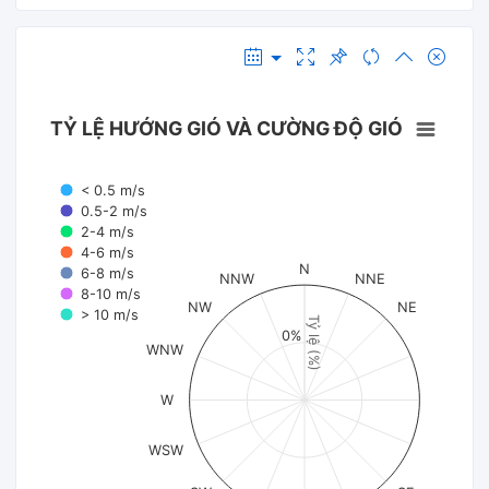
TỶ LỆ HƯỚNG GIÓ VÀ CƯỜNG ĐỘ GIÓ
< 0.5 m/s
0.5-2 m/s
2-4 m/s
4-6 m/s
N
6-8 m/s
NNW
NNE
8-10 m/s
NW
NE
> 10 m/s
Tỷ lệ (%)
0%
WNW
W
WSW