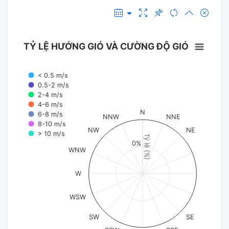
TỶ LỆ HƯỚNG GIÓ VÀ CƯỜNG ĐỘ GIÓ
< 0.5 m/s
0.5-2 m/s
2-4 m/s
4-6 m/s
N
6-8 m/s
NNW
NNE
8-10 m/s
NW
NE
> 10 m/s
Tỷ lệ (%)
0%
WNW
W
WSW
SW
SE