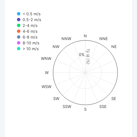
< 0.5 m/s
0.5-2 m/s
2-4 m/s
4-6 m/s
N
6-8 m/s
NNW
NNE
8-10 m/s
NW
NE
> 10 m/s
Tỷ lệ (%)
0%
WNW
W
WSW
SW
SE
SSW
SSE
S