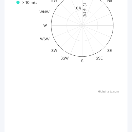
NW
NE
> 10 m/s
Tỷ lệ (%)
0%
WNW
W
WSW
SW
SE
SSW
SSE
S
Highcharts.com