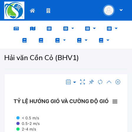
Hải văn Cồn Cỏ (BHV1)
TỶ LỆ HƯỚNG GIÓ VÀ CƯỜNG ĐỘ GIÓ
< 0.5 m/s
0.5-2 m/s
2-4 m/s