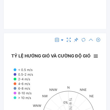
TỶ LỆ HƯỚNG GIÓ VÀ CƯỜNG ĐỘ GIÓ
< 0.5 m/s
0.5-2 m/s
2-4 m/s
4-6 m/s
N
6-8 m/s
NNW
NNE
8-10 m/s
NW
NE
> 10 m/s
Tỷ lệ (%)
0%
WNW