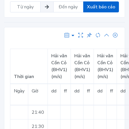
Xuất báo cáo
Hải văn
Hải văn
Hải văn
Hải
Cồn Cỏ
Cồn Cỏ
Cồn Cỏ
Cồn
(BHV1)
(BHV1)
(BHV1)
(BH
Thời gian
(m/s)
(m/s)
(m/s)
(m/s
Ngày
Giờ
dd
ff
dd
ff
dd
ff
dd
21:40
21:30