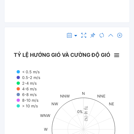
TỶ LỆ HƯỚNG GIÓ VÀ CƯỜNG ĐỘ GIÓ
< 0.5 m/s
0.5-2 m/s
2-4 m/s
4-6 m/s
N
6-8 m/s
NNW
NNE
8-10 m/s
NW
NE
> 10 m/s
Tỷ lệ (%)
0%
WNW
W