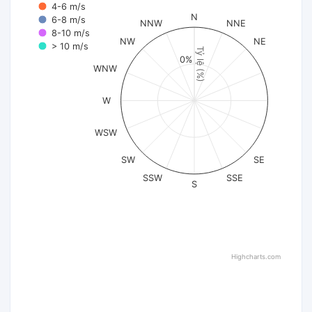
4-6 m/s
N
6-8 m/s
NNW
NNE
8-10 m/s
NW
NE
> 10 m/s
Tỷ lệ (%)
0%
WNW
W
WSW
SW
SE
SSW
SSE
S
Highcharts.com