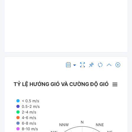
TỶ LỆ HƯỚNG GIÓ VÀ CƯỜNG ĐỘ GIÓ
< 0.5 m/s
0.5-2 m/s
2-4 m/s
4-6 m/s
N
6-8 m/s
NNW
NNE
8-10 m/s