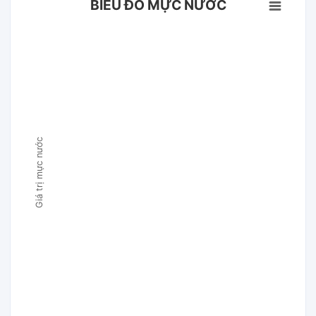
BIỂU ĐỒ MỰC NƯỚC
Giá trị mực nước