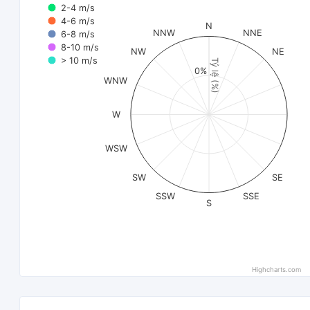
2-4 m/s
4-6 m/s
N
NNW
NNE
6-8 m/s
8-10 m/s
NW
NE
> 10 m/s
Tỷ lệ (%)
0%
WNW
W
WSW
SW
SE
SSW
SSE
S
Highcharts.com