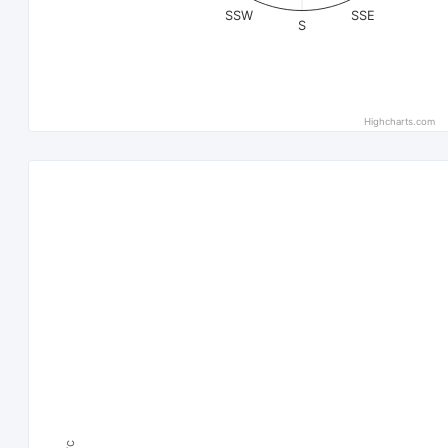
SSW
SSE
S
Highcharts.com