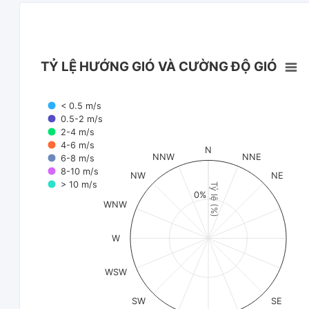
TỶ LỆ HƯỚNG GIÓ VÀ CƯỜNG ĐỘ GIÓ
< 0.5 m/s
0.5-2 m/s
2-4 m/s
4-6 m/s
N
NNW
NNE
6-8 m/s
8-10 m/s
NW
NE
> 10 m/s
Tỷ lệ (%)
0%
WNW
W
WSW
SW
SE