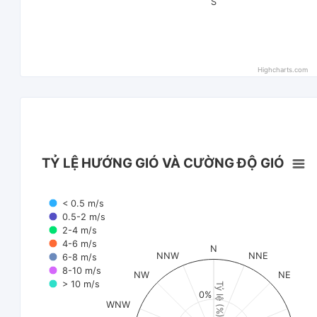
S
Highcharts.com
TỶ LỆ HƯỚNG GIÓ VÀ CƯỜNG ĐỘ GIÓ
< 0.5 m/s
0.5-2 m/s
2-4 m/s
4-6 m/s
N
NNW
NNE
6-8 m/s
8-10 m/s
NW
NE
> 10 m/s
Tỷ lệ (%)
0%
WNW