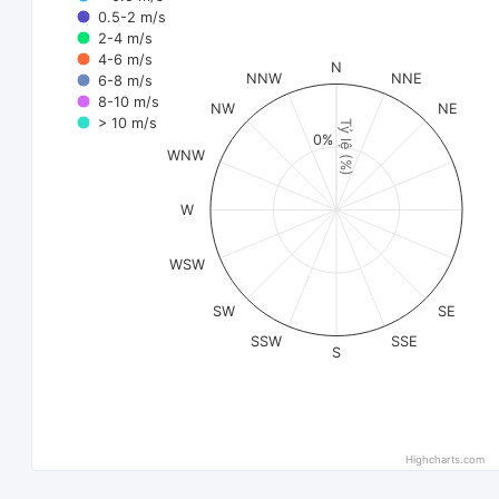
0.5-2 m/s
2-4 m/s
4-6 m/s
N
NNW
NNE
6-8 m/s
8-10 m/s
NW
NE
> 10 m/s
Tỷ lệ (%)
0%
WNW
W
WSW
SW
SE
SSW
SSE
S
Highcharts.com