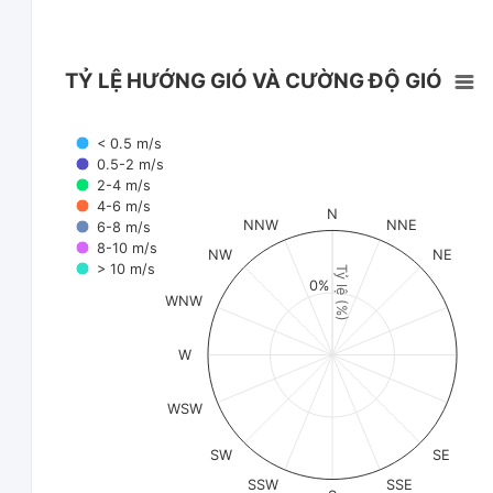
TỶ LỆ HƯỚNG GIÓ VÀ CƯỜNG ĐỘ GIÓ
< 0.5 m/s
0.5-2 m/s
2-4 m/s
4-6 m/s
N
NNW
NNE
6-8 m/s
8-10 m/s
NW
NE
> 10 m/s
Tỷ lệ (%)
0%
WNW
W
WSW
SW
SE
SSW
SSE