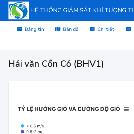
HỆ THỐNG GIÁM SÁT KHÍ TƯỢNG 
Bảng tin
Bản đồ
Chi tiết
Hải văn Cồn Cỏ (BHV1)
TỶ LỆ HƯỚNG GIÓ VÀ CƯỜNG ĐỘ GIÓ
< 0.5 m/s
0.5-2 m/s