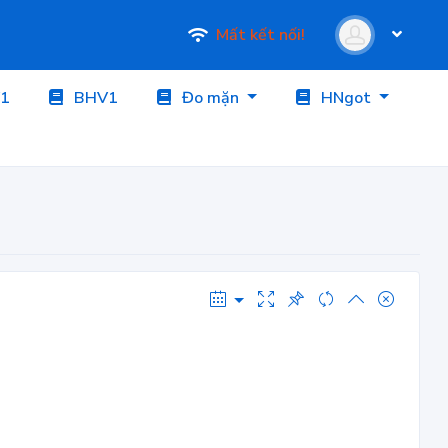
Mất kết nối!
1
BHV1
Đo mặn
HNgot