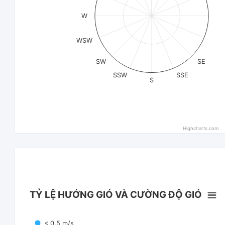
W
WSW
SW
SE
SSW
SSE
S
Highcharts.com
TỶ LỆ HƯỚNG GIÓ VÀ CƯỜNG ĐỘ GIÓ
< 0.5 m/s