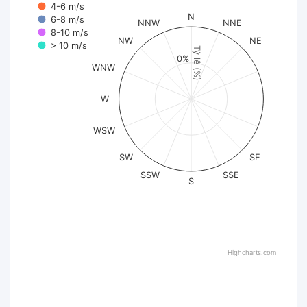
4-6 m/s
N
6-8 m/s
NNW
NNE
8-10 m/s
NW
NE
> 10 m/s
Tỷ lệ (%)
0%
WNW
W
WSW
SW
SE
SSW
SSE
S
Highcharts.com