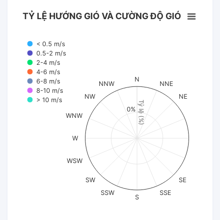
TỶ LỆ HƯỚNG GIÓ VÀ CƯỜNG ĐỘ GIÓ
< 0.5 m/s
0.5-2 m/s
2-4 m/s
4-6 m/s
N
6-8 m/s
NNW
NNE
8-10 m/s
NW
NE
> 10 m/s
Tỷ lệ (%)
0%
WNW
W
WSW
SW
SE
SSW
SSE
S