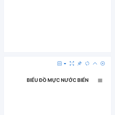
BIỂU ĐỒ MỰC NƯỚC BIỂN