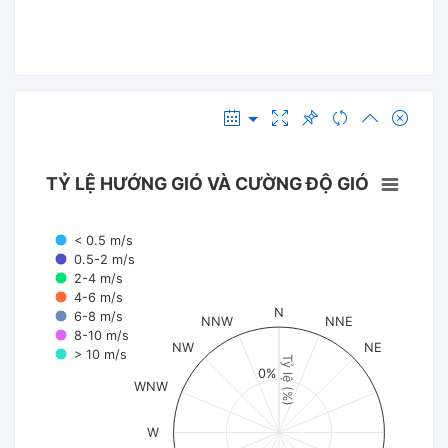
TỶ LỆ HƯỚNG GIÓ VÀ CƯỜNG ĐỘ GIÓ
< 0.5 m/s
0.5-2 m/s
2-4 m/s
4-6 m/s
N
6-8 m/s
NNW
NNE
8-10 m/s
NW
NE
> 10 m/s
Tỷ lệ (%)
0%
WNW
W