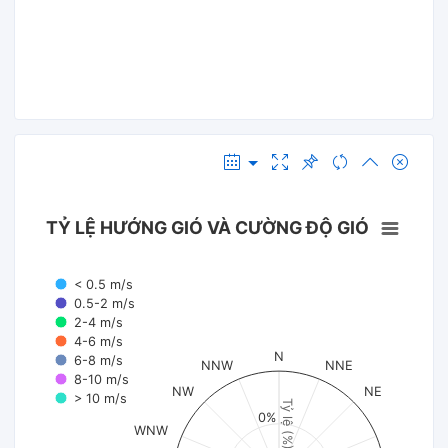
TỶ LỆ HƯỚNG GIÓ VÀ CƯỜNG ĐỘ GIÓ
< 0.5 m/s
0.5-2 m/s
2-4 m/s
4-6 m/s
N
6-8 m/s
NNW
NNE
8-10 m/s
NW
NE
> 10 m/s
Tỷ lệ (%)
0%
WNW