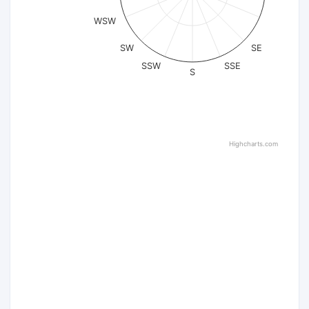
WSW
SW
SE
SSW
SSE
S
Highcharts.com