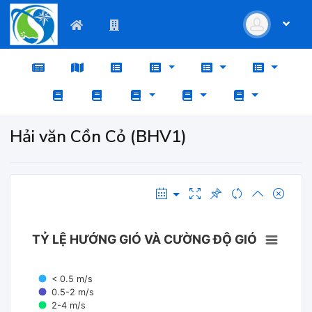
Hải văn Cồn Cỏ (BHV1)
TỶ LỆ HƯỚNG GIÓ VÀ CƯỜNG ĐỘ GIÓ
< 0.5 m/s
0.5-2 m/s
2-4 m/s