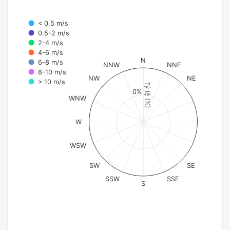
< 0.5 m/s
0.5-2 m/s
2-4 m/s
4-6 m/s
N
6-8 m/s
NNW
NNE
8-10 m/s
NW
NE
> 10 m/s
Tỷ lệ (%)
0%
WNW
W
WSW
SW
SE
SSW
SSE
S