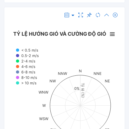
TỶ LỆ HƯỚNG GIÓ VÀ CƯỜNG ĐỘ GIÓ
< 0.5 m/s
0.5-2 m/s
2-4 m/s
4-6 m/s
N
6-8 m/s
NNW
NNE
8-10 m/s
NW
NE
> 10 m/s
Tỷ lệ (%)
0%
WNW
W
WSW