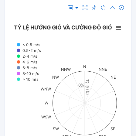
TỶ LỆ HƯỚNG GIÓ VÀ CƯỜNG ĐỘ GIÓ
< 0.5 m/s
0.5-2 m/s
2-4 m/s
4-6 m/s
N
6-8 m/s
NNW
NNE
8-10 m/s
NW
NE
> 10 m/s
Tỷ lệ (%)
0%
WNW
W
WSW
SW
SE