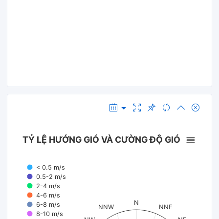
TỶ LỆ HƯỚNG GIÓ VÀ CƯỜNG ĐỘ GIÓ
< 0.5 m/s
0.5-2 m/s
2-4 m/s
4-6 m/s
N
6-8 m/s
NNW
NNE
8-10 m/s