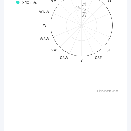
NW
NE
> 10 m/s
Tỷ lệ (%)
0%
WNW
W
WSW
SW
SE
SSW
SSE
S
Highcharts.com