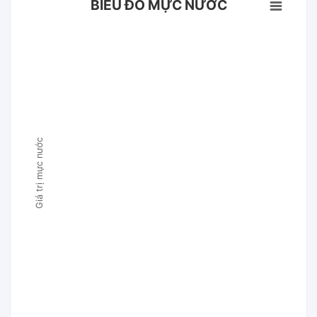
BIỂU ĐỒ MỰC NƯỚC
Giá trị mực nước