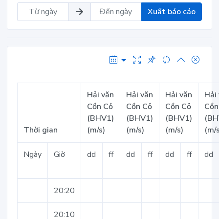
Xuất báo cáo
Hải văn
Hải văn
Hải văn
Hải
Cồn Cỏ
Cồn Cỏ
Cồn Cỏ
Cồn
(BHV1)
(BHV1)
(BHV1)
(BH
Thời gian
(m/s)
(m/s)
(m/s)
(m/s
Ngày
Giờ
dd
ff
dd
ff
dd
ff
dd
20:20
20:10