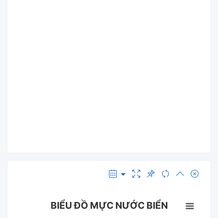
BIỂU ĐỒ MỰC NƯỚC BIỂN