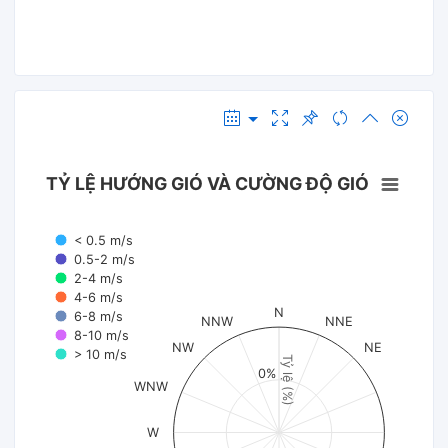
TỶ LỆ HƯỚNG GIÓ VÀ CƯỜNG ĐỘ GIÓ
< 0.5 m/s
0.5-2 m/s
2-4 m/s
4-6 m/s
N
6-8 m/s
NNW
NNE
8-10 m/s
NW
NE
> 10 m/s
Tỷ lệ (%)
0%
WNW
W