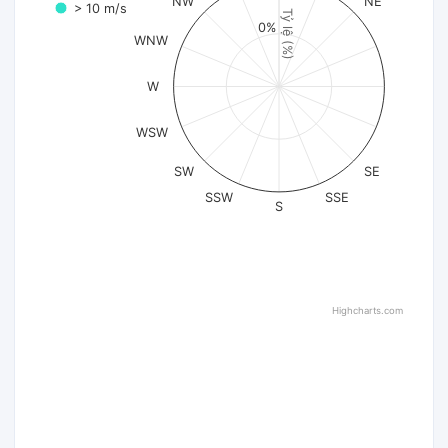
NW
NE
> 10 m/s
Tỷ lệ (%)
0%
WNW
W
WSW
SW
SE
SSW
SSE
S
Highcharts.com