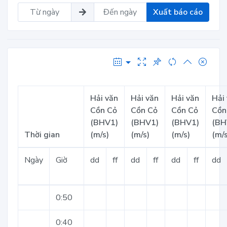
Xuất báo cáo
Hải văn
Hải văn
Hải văn
Hải
Cồn Cỏ
Cồn Cỏ
Cồn Cỏ
Cồn
(BHV1)
(BHV1)
(BHV1)
(BH
Thời gian
(m/s)
(m/s)
(m/s)
(m/s
Ngày
Giờ
dd
ff
dd
ff
dd
ff
dd
0:50
0:40