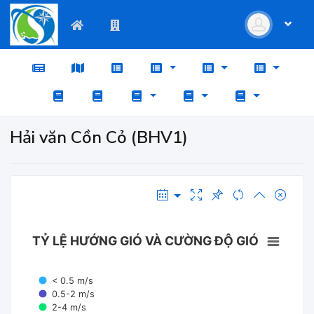
Hải văn Cồn Cỏ (BHV1)
TỶ LỆ HƯỚNG GIÓ VÀ CƯỜNG ĐỘ GIÓ
< 0.5 m/s
0.5-2 m/s
2-4 m/s