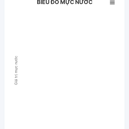
BIỂU ĐỒ MỰC NƯỚC
Giá trị mực nước