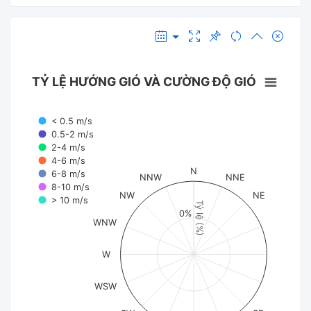
TỶ LỆ HƯỚNG GIÓ VÀ CƯỜNG ĐỘ GIÓ
< 0.5 m/s
0.5-2 m/s
2-4 m/s
4-6 m/s
N
6-8 m/s
NNW
NNE
8-10 m/s
NW
NE
> 10 m/s
Tỷ lệ (%)
0%
WNW
W
WSW