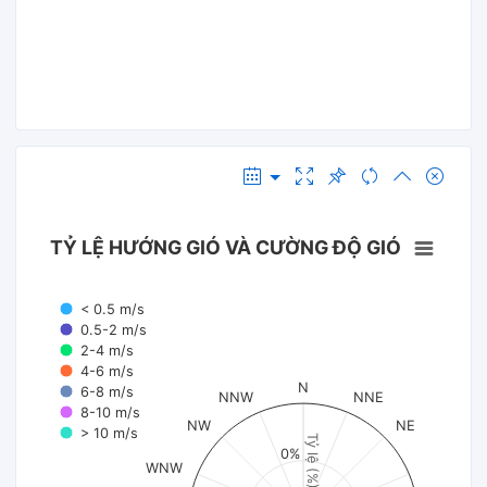
TỶ LỆ HƯỚNG GIÓ VÀ CƯỜNG ĐỘ GIÓ
< 0.5 m/s
0.5-2 m/s
2-4 m/s
4-6 m/s
N
6-8 m/s
NNW
NNE
8-10 m/s
NW
NE
> 10 m/s
Tỷ lệ (%)
0%
WNW