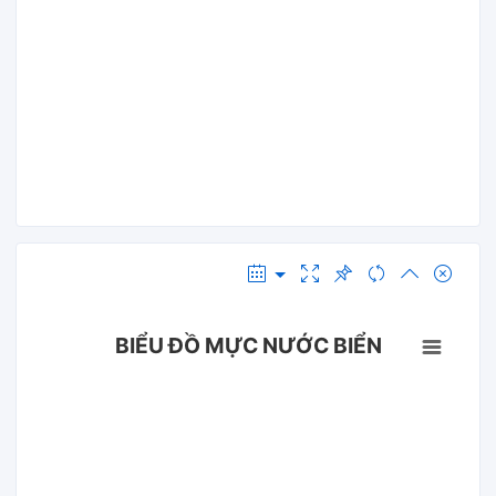
BIỂU ĐỒ MỰC NƯỚC BIỂN