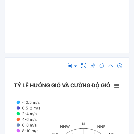
TỶ LỆ HƯỚNG GIÓ VÀ CƯỜNG ĐỘ GIÓ
< 0.5 m/s
0.5-2 m/s
2-4 m/s
4-6 m/s
N
6-8 m/s
NNW
NNE
8-10 m/s