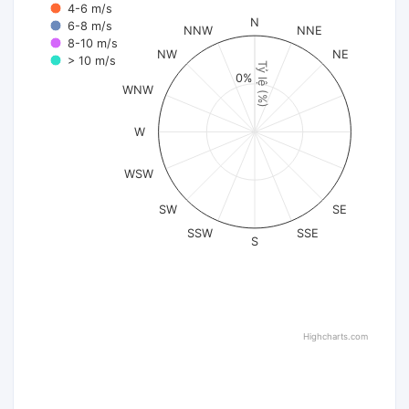
4-6 m/s
N
6-8 m/s
NNW
NNE
8-10 m/s
NW
NE
> 10 m/s
Tỷ lệ (%)
0%
WNW
W
WSW
SW
SE
SSW
SSE
S
Highcharts.com