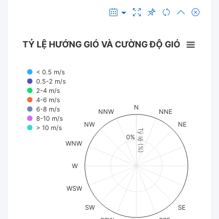
TỶ LỆ HƯỚNG GIÓ VÀ CƯỜNG ĐỘ GIÓ
< 0.5 m/s
0.5-2 m/s
2-4 m/s
4-6 m/s
N
6-8 m/s
NNW
NNE
8-10 m/s
NW
NE
> 10 m/s
Tỷ lệ (%)
0%
WNW
W
WSW
SW
SE