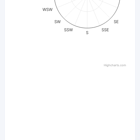
WSW
SW
SE
SSW
SSE
S
Highcharts.com