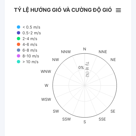
TỶ LỆ HƯỚNG GIÓ VÀ CƯỜNG ĐỘ GIÓ
< 0.5 m/s
0.5-2 m/s
2-4 m/s
4-6 m/s
N
6-8 m/s
NNW
NNE
8-10 m/s
NW
NE
> 10 m/s
Tỷ lệ (%)
0%
WNW
W
WSW
SW
SE
SSW
SSE
S