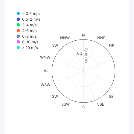
< 0.5 m/s
0.5-2 m/s
2-4 m/s
4-6 m/s
N
6-8 m/s
NNW
NNE
8-10 m/s
NW
NE
> 10 m/s
Tỷ lệ (%)
0%
WNW
W
WSW
SW
SE
SSW
SSE
S