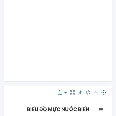
BIỂU ĐỒ MỰC NƯỚC BIỂN