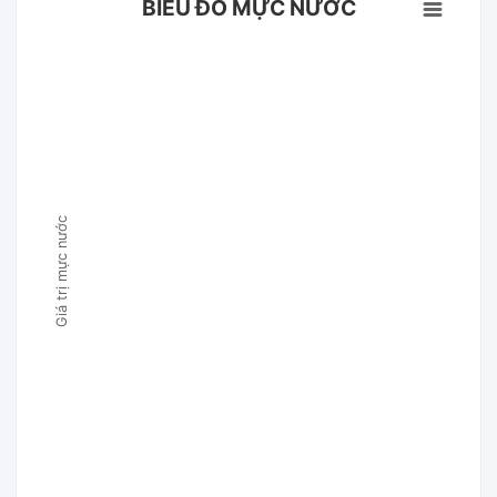
BIỂU ĐỒ MỰC NƯỚC
Giá trị mực nước