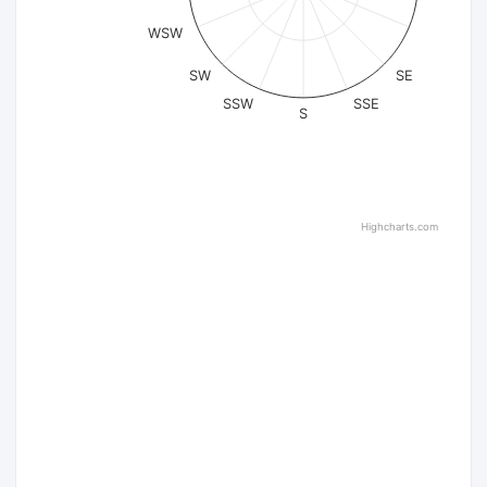
WSW
SW
SE
SSW
SSE
S
Highcharts.com