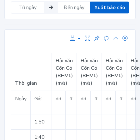
Xuất báo cáo
Hải văn
Hải văn
Hải văn
Hải
Cồn Cỏ
Cồn Cỏ
Cồn Cỏ
Cồn
(BHV1)
(BHV1)
(BHV1)
(BH
Thời gian
(m/s)
(m/s)
(m/s)
(m/s
Ngày
Giờ
dd
ff
dd
ff
dd
ff
dd
1:50
1:40