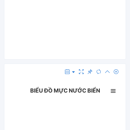
BIỂU ĐỒ MỰC NƯỚC BIỂN