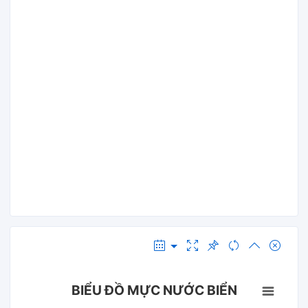
BIỂU ĐỒ MỰC NƯỚC BIỂN