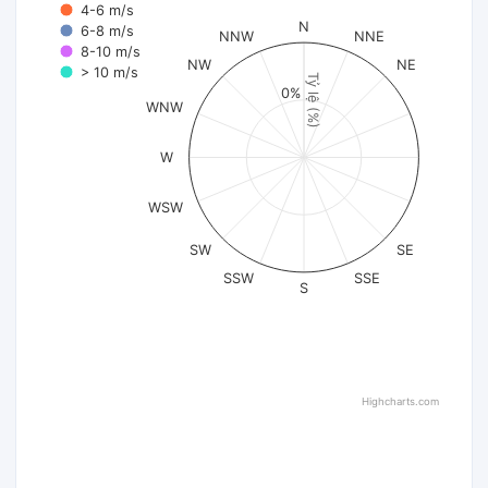
4-6 m/s
N
6-8 m/s
NNW
NNE
8-10 m/s
NW
NE
> 10 m/s
Tỷ lệ (%)
0%
WNW
W
WSW
SW
SE
SSW
SSE
S
Highcharts.com