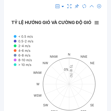
TỶ LỆ HƯỚNG GIÓ VÀ CƯỜNG ĐỘ GIÓ
< 0.5 m/s
0.5-2 m/s
2-4 m/s
4-6 m/s
N
6-8 m/s
NNW
NNE
8-10 m/s
NW
NE
> 10 m/s
Tỷ lệ (%)
0%
WNW
W
WSW
SW
SE