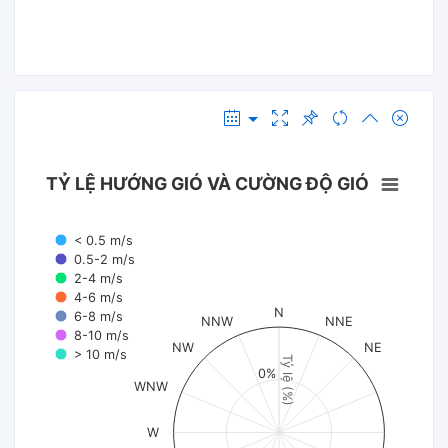
TỶ LỆ HƯỚNG GIÓ VÀ CƯỜNG ĐỘ GIÓ
< 0.5 m/s
0.5-2 m/s
2-4 m/s
4-6 m/s
N
6-8 m/s
NNW
NNE
8-10 m/s
NW
NE
> 10 m/s
Tỷ lệ (%)
0%
WNW
W