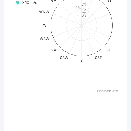
NW
NE
> 10 m/s
Tỷ lệ (%)
0%
WNW
W
WSW
SW
SE
SSW
SSE
S
Highcharts.com