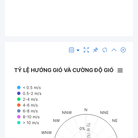
TỶ LỆ HƯỚNG GIÓ VÀ CƯỜNG ĐỘ GIÓ
< 0.5 m/s
0.5-2 m/s
2-4 m/s
4-6 m/s
N
6-8 m/s
NNW
NNE
8-10 m/s
NW
NE
> 10 m/s
Tỷ lệ (%)
0%
WNW