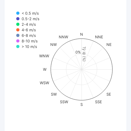
< 0.5 m/s
0.5-2 m/s
2-4 m/s
4-6 m/s
N
6-8 m/s
NNW
NNE
8-10 m/s
NW
NE
> 10 m/s
Tỷ lệ (%)
0%
WNW
W
WSW
SW
SE
SSW
SSE
S