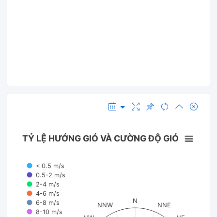
TỶ LỆ HƯỚNG GIÓ VÀ CƯỜNG ĐỘ GIÓ
< 0.5 m/s
0.5-2 m/s
2-4 m/s
4-6 m/s
N
6-8 m/s
NNW
NNE
8-10 m/s