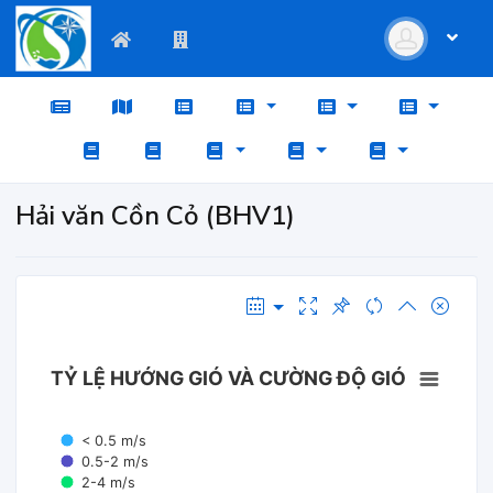
Hải văn Cồn Cỏ (BHV1)
TỶ LỆ HƯỚNG GIÓ VÀ CƯỜNG ĐỘ GIÓ
< 0.5 m/s
0.5-2 m/s
2-4 m/s