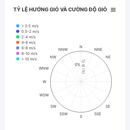
TỶ LỆ HƯỚNG GIÓ VÀ CƯỜNG ĐỘ GIÓ
< 0.5 m/s
0.5-2 m/s
2-4 m/s
4-6 m/s
N
6-8 m/s
NNW
NNE
8-10 m/s
NW
NE
> 10 m/s
Tỷ lệ (%)
0%
WNW
W
WSW
SW
SE
SSW
SSE
S