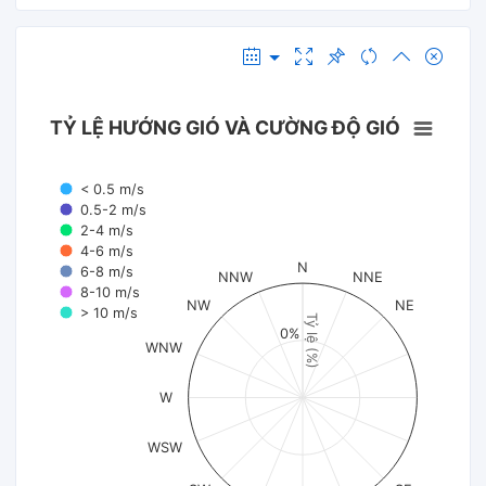
TỶ LỆ HƯỚNG GIÓ VÀ CƯỜNG ĐỘ GIÓ
< 0.5 m/s
0.5-2 m/s
2-4 m/s
4-6 m/s
N
6-8 m/s
NNW
NNE
8-10 m/s
NW
NE
> 10 m/s
Tỷ lệ (%)
0%
WNW
W
WSW