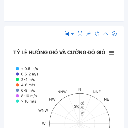
TỶ LỆ HƯỚNG GIÓ VÀ CƯỜNG ĐỘ GIÓ
< 0.5 m/s
0.5-2 m/s
2-4 m/s
4-6 m/s
N
6-8 m/s
NNW
NNE
8-10 m/s
NW
NE
> 10 m/s
Tỷ lệ (%)
0%
WNW
W