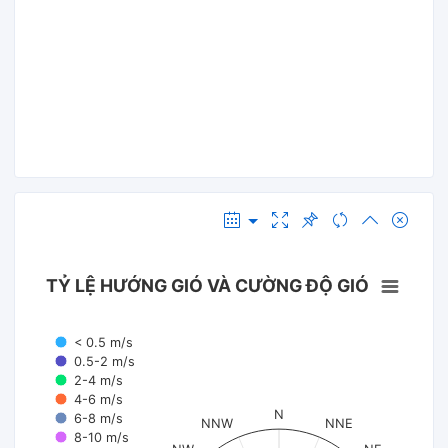
TỶ LỆ HƯỚNG GIÓ VÀ CƯỜNG ĐỘ GIÓ
< 0.5 m/s
0.5-2 m/s
2-4 m/s
4-6 m/s
N
6-8 m/s
NNW
NNE
8-10 m/s