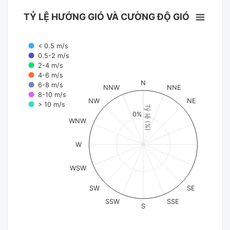
TỶ LỆ HƯỚNG GIÓ VÀ CƯỜNG ĐỘ GIÓ
< 0.5 m/s
0.5-2 m/s
2-4 m/s
4-6 m/s
N
6-8 m/s
NNW
NNE
8-10 m/s
NW
NE
> 10 m/s
Tỷ lệ (%)
0%
WNW
W
WSW
SW
SE
SSW
SSE
S