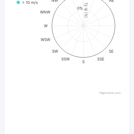
NW
NE
> 10 m/s
Tỷ lệ (%)
0%
WNW
W
WSW
SW
SE
SSW
SSE
S
Highcharts.com