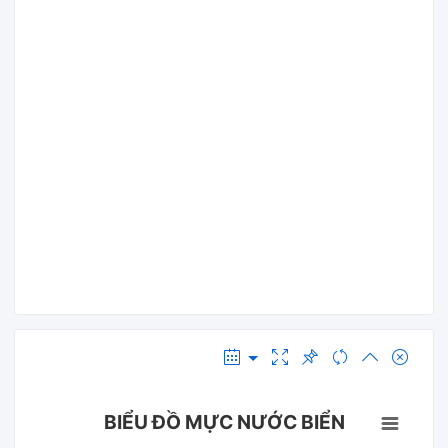
BIỂU ĐỒ MỰC NƯỚC BIỂN