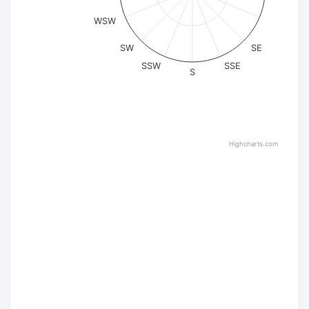
WSW
SW
SE
SSW
SSE
S
Highcharts.com