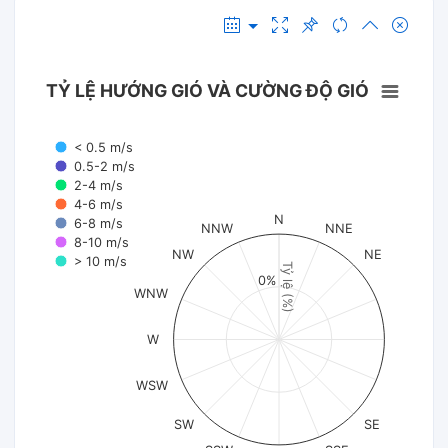
TỶ LỆ HƯỚNG GIÓ VÀ CƯỜNG ĐỘ GIÓ
< 0.5 m/s
0.5-2 m/s
2-4 m/s
4-6 m/s
N
6-8 m/s
NNW
NNE
8-10 m/s
NW
NE
> 10 m/s
Tỷ lệ (%)
0%
WNW
W
WSW
SW
SE