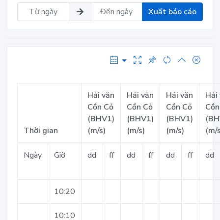
Xuất báo cáo
Hải văn
Hải văn
Hải văn
Hải
Cồn Cỏ
Cồn Cỏ
Cồn Cỏ
Cồn
(BHV1)
(BHV1)
(BHV1)
(BH
Thời gian
(m/s)
(m/s)
(m/s)
(m/s
Ngày
Giờ
dd
ff
dd
ff
dd
ff
dd
10:20
10:10