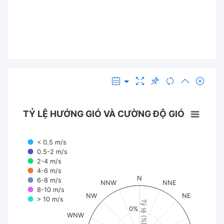
TỶ LỆ HƯỚNG GIÓ VÀ CƯỜNG ĐỘ GIÓ
< 0.5 m/s
0.5-2 m/s
2-4 m/s
4-6 m/s
N
6-8 m/s
NNW
NNE
8-10 m/s
NW
NE
> 10 m/s
Tỷ lệ (%)
0%
WNW