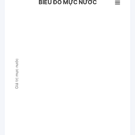
BIỂU ĐỒ MỰC NƯỚC
Giá trị mực nước