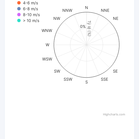
4-6 m/s
N
6-8 m/s
NNW
NNE
8-10 m/s
NW
NE
> 10 m/s
Tỷ lệ (%)
0%
WNW
W
WSW
SW
SE
SSW
SSE
S
Highcharts.com