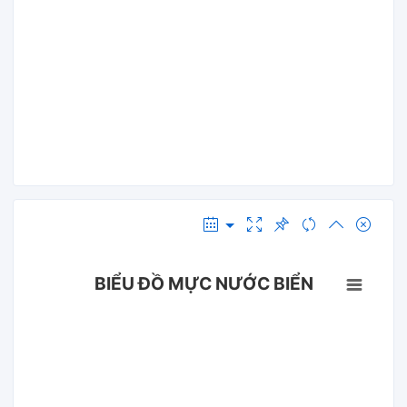
BIỂU ĐỒ MỰC NƯỚC BIỂN