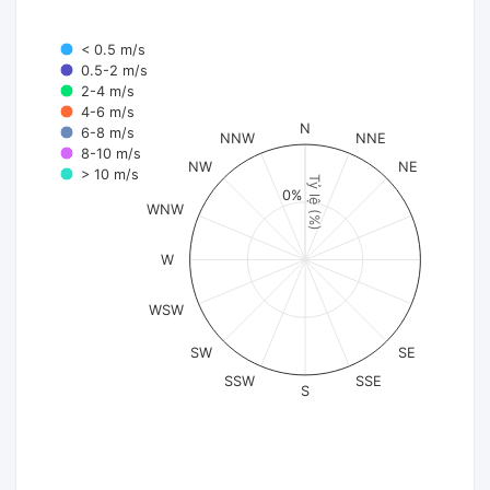
< 0.5 m/s
0.5-2 m/s
2-4 m/s
4-6 m/s
N
6-8 m/s
NNW
NNE
8-10 m/s
NW
NE
> 10 m/s
Tỷ lệ (%)
0%
WNW
W
WSW
SW
SE
SSW
SSE
S