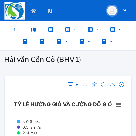
Hải văn Cồn Cỏ (BHV1)
TỶ LỆ HƯỚNG GIÓ VÀ CƯỜNG ĐỘ GIÓ
< 0.5 m/s
0.5-2 m/s
2-4 m/s