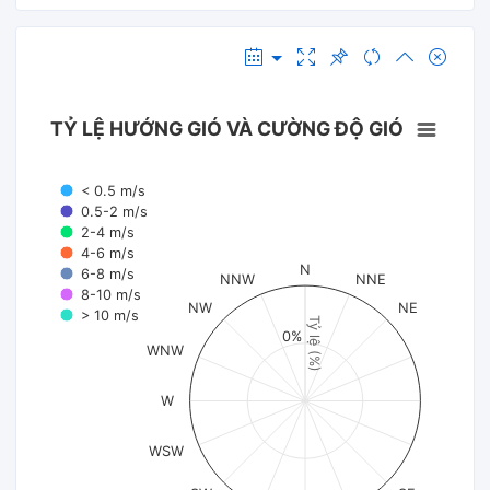
TỶ LỆ HƯỚNG GIÓ VÀ CƯỜNG ĐỘ GIÓ
< 0.5 m/s
0.5-2 m/s
2-4 m/s
4-6 m/s
N
6-8 m/s
NNW
NNE
8-10 m/s
NW
NE
> 10 m/s
Tỷ lệ (%)
0%
WNW
W
WSW