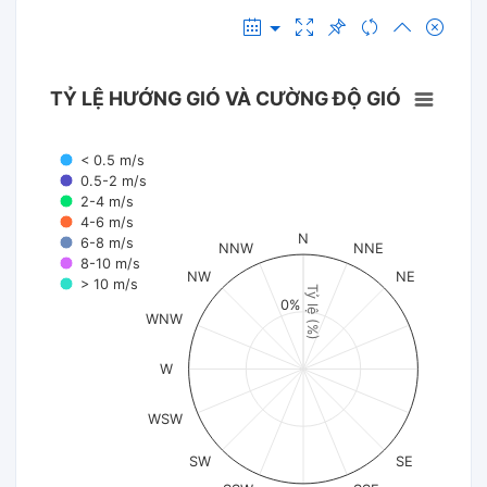
TỶ LỆ HƯỚNG GIÓ VÀ CƯỜNG ĐỘ GIÓ
< 0.5 m/s
0.5-2 m/s
2-4 m/s
4-6 m/s
N
6-8 m/s
NNW
NNE
8-10 m/s
NW
NE
> 10 m/s
Tỷ lệ (%)
0%
WNW
W
WSW
SW
SE