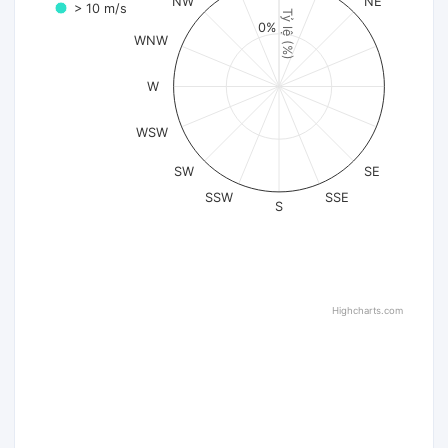
NW
NE
> 10 m/s
Tỷ lệ (%)
0%
WNW
W
WSW
SW
SE
SSW
SSE
S
Highcharts.com