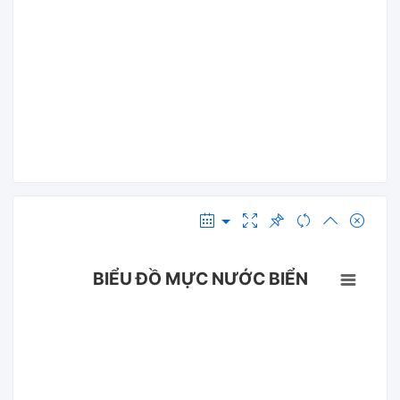
BIỂU ĐỒ MỰC NƯỚC BIỂN