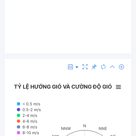
TỶ LỆ HƯỚNG GIÓ VÀ CƯỜNG ĐỘ GIÓ
< 0.5 m/s
0.5-2 m/s
2-4 m/s
4-6 m/s
N
6-8 m/s
NNW
NNE
8-10 m/s