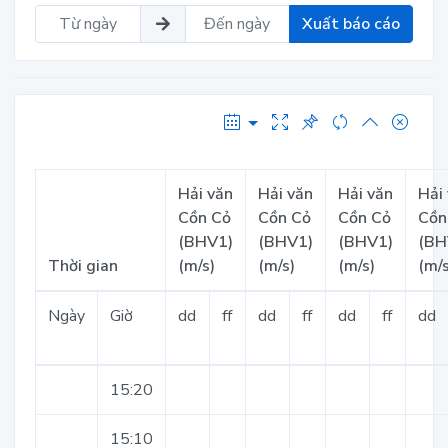
Xuất báo cáo
Hải văn
Hải văn
Hải văn
Hải
Cồn Cỏ
Cồn Cỏ
Cồn Cỏ
Cồn
(BHV1)
(BHV1)
(BHV1)
(BH
Thời gian
(m/s)
(m/s)
(m/s)
(m/s
Ngày
Giờ
dd
ff
dd
ff
dd
ff
dd
15:20
15:10