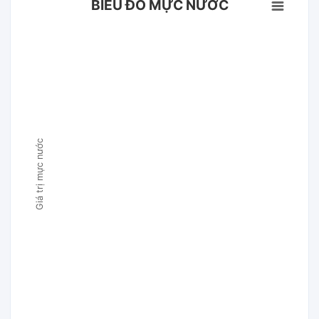
BIỂU ĐỒ MỰC NƯỚC
Giá trị mực nước