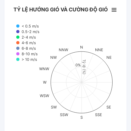
TỶ LỆ HƯỚNG GIÓ VÀ CƯỜNG ĐỘ GIÓ
< 0.5 m/s
0.5-2 m/s
2-4 m/s
4-6 m/s
N
6-8 m/s
NNW
NNE
8-10 m/s
NW
NE
> 10 m/s
Tỷ lệ (%)
0%
WNW
W
WSW
SW
SE
SSW
SSE
S