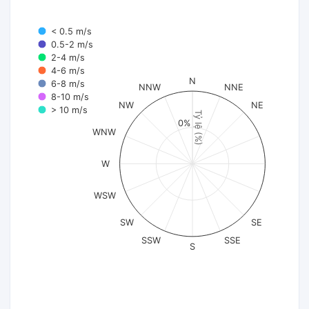
< 0.5 m/s
0.5-2 m/s
2-4 m/s
4-6 m/s
N
6-8 m/s
NNW
NNE
8-10 m/s
NW
NE
> 10 m/s
Tỷ lệ (%)
0%
WNW
W
WSW
SW
SE
SSW
SSE
S