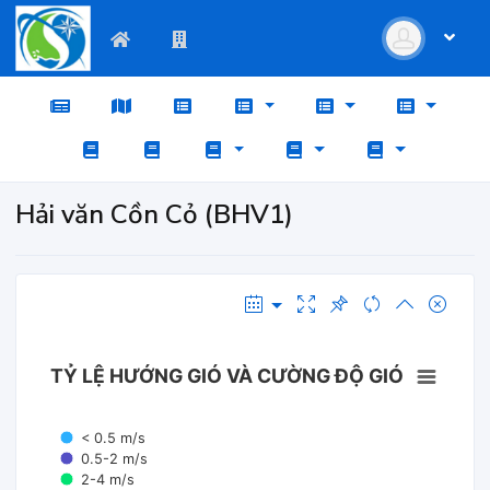
Hải văn Cồn Cỏ (BHV1)
TỶ LỆ HƯỚNG GIÓ VÀ CƯỜNG ĐỘ GIÓ
< 0.5 m/s
0.5-2 m/s
2-4 m/s