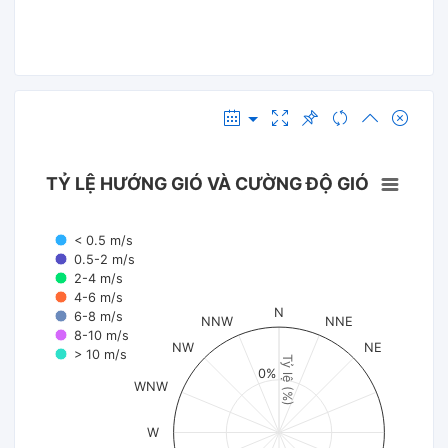
TỶ LỆ HƯỚNG GIÓ VÀ CƯỜNG ĐỘ GIÓ
< 0.5 m/s
0.5-2 m/s
2-4 m/s
4-6 m/s
N
6-8 m/s
NNW
NNE
8-10 m/s
NW
NE
> 10 m/s
Tỷ lệ (%)
0%
WNW
W