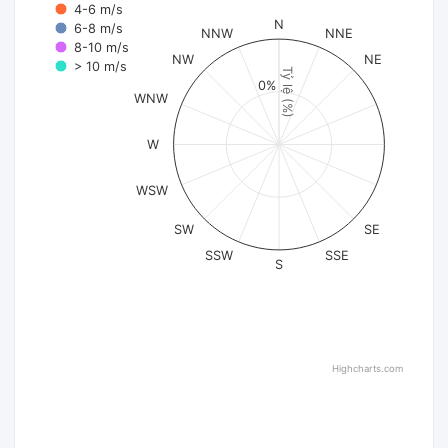
4-6 m/s
N
6-8 m/s
NNW
NNE
8-10 m/s
NW
NE
> 10 m/s
Tỷ lệ (%)
0%
WNW
W
WSW
SW
SE
SSW
SSE
S
Highcharts.com