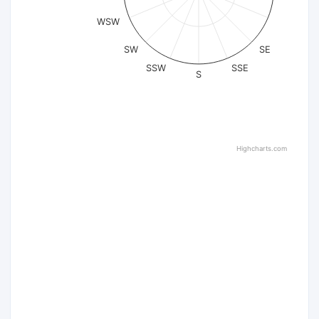
WSW
SW
SE
SSW
SSE
S
Highcharts.com