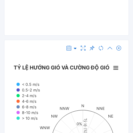
TỶ LỆ HƯỚNG GIÓ VÀ CƯỜNG ĐỘ GIÓ
< 0.5 m/s
0.5-2 m/s
2-4 m/s
4-6 m/s
N
6-8 m/s
NNW
NNE
8-10 m/s
NW
NE
> 10 m/s
Tỷ lệ (%)
0%
WNW