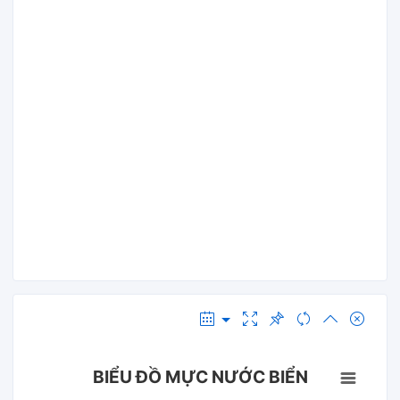
BIỂU ĐỒ MỰC NƯỚC BIỂN