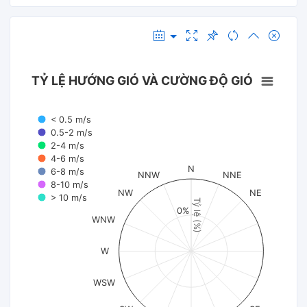
TỶ LỆ HƯỚNG GIÓ VÀ CƯỜNG ĐỘ GIÓ
< 0.5 m/s
0.5-2 m/s
2-4 m/s
4-6 m/s
N
6-8 m/s
NNW
NNE
8-10 m/s
NW
NE
> 10 m/s
Tỷ lệ (%)
0%
WNW
W
WSW