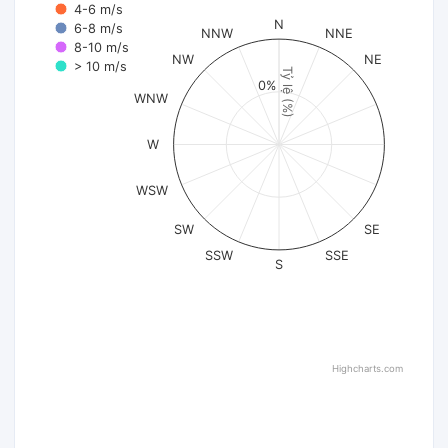
4-6 m/s
N
6-8 m/s
NNW
NNE
8-10 m/s
NW
NE
> 10 m/s
Tỷ lệ (%)
0%
WNW
W
WSW
SW
SE
SSW
SSE
S
Highcharts.com