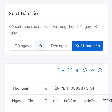
Xuất báo cáo
Để xuất báo cáo ra excel vui lòng chọn Từ ngày - Đến
ngày
Xuất báo cáo
Thời gian
KT TIÊN YÊN (083837GIO)
Ngày
Giờ
ff
dd
fxfx2m
dxdx2m
TGX