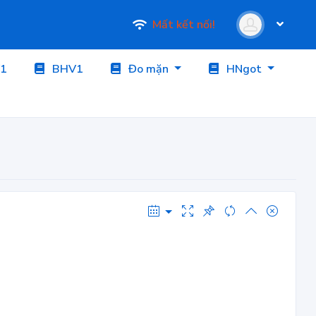
Mất kết nối!
1
BHV1
Đo mặn
HNgot