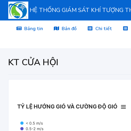
HỆ THỐNG GIÁM SÁT KHÍ TƯỢNG 
Bảng tin
Bản đồ
Chi tiết
KT CỬA HỘI
TỶ LỆ HƯỚNG GIÓ VÀ CƯỜNG ĐỘ GIÓ
< 0.5 m/s
0.5-2 m/s