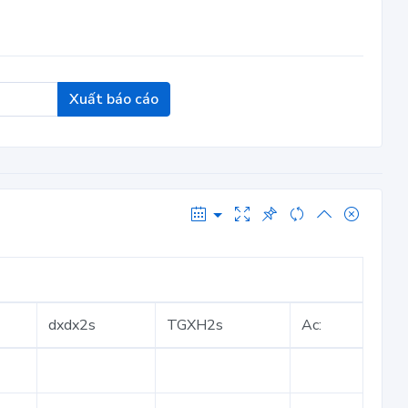
Xuất báo cáo
dxdx2s
TGXH2s
Ac: