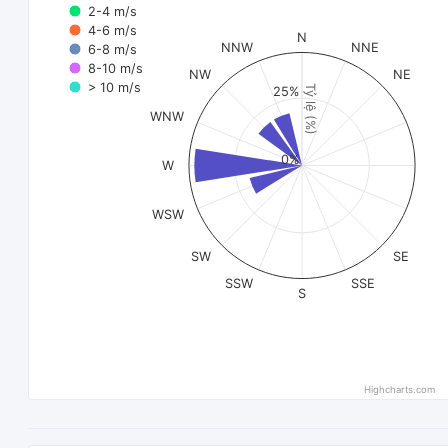
2-4 m/s
4-6 m/s
N
NNW
NNE
6-8 m/s
8-10 m/s
NW
NE
> 10 m/s
Tỷ lệ (%)
25%
WNW
0%
W
WSW
SW
SE
SSW
SSE
S
Highcharts.com