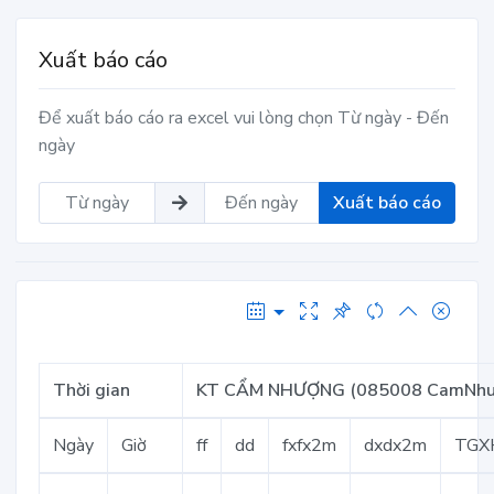
Xuất báo cáo
Để xuất báo cáo ra excel vui lòng chọn Từ ngày - Đến
ngày
Xuất báo cáo
Thời gian
KT CẨM NHƯỢNG (085008 CamNhu
Ngày
Giờ
ff
dd
fxfx2m
dxdx2m
TGX