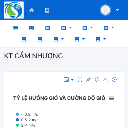
KT CẨM NHƯỢNG
TỶ LỆ HƯỚNG GIÓ VÀ CƯỜNG ĐỘ GIÓ
< 0.5 m/s
0.5-2 m/s
2-4 m/s