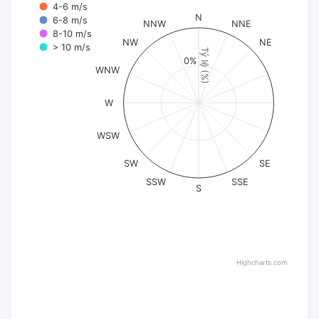
4-6 m/s
N
6-8 m/s
NNW
NNE
8-10 m/s
NW
NE
> 10 m/s
Tỷ lệ (%)
0%
WNW
W
WSW
SW
SE
SSW
SSE
S
Highcharts.com