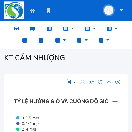
KT CẨM NHƯỢNG
TỶ LỆ HƯỚNG GIÓ VÀ CƯỜNG ĐỘ GIÓ
< 0.5 m/s
0.5-2 m/s
2-4 m/s