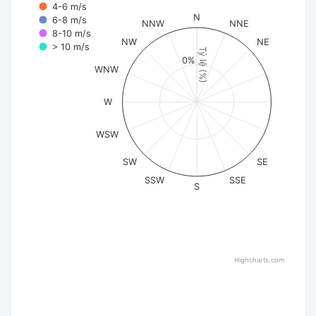
4-6 m/s
N
6-8 m/s
NNW
NNE
8-10 m/s
NW
NE
> 10 m/s
Tỷ lệ (%)
0%
WNW
W
WSW
SW
SE
SSW
SSE
S
Highcharts.com