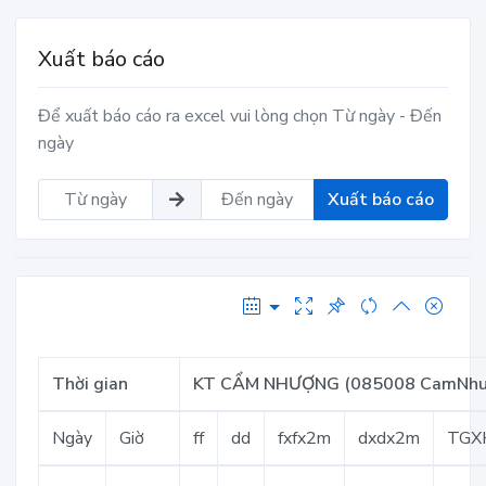
Xuất báo cáo
Để xuất báo cáo ra excel vui lòng chọn Từ ngày - Đến
ngày
Xuất báo cáo
Thời gian
KT CẨM NHƯỢNG (085008 CamNhu
Ngày
Giờ
ff
dd
fxfx2m
dxdx2m
TGX