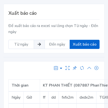
Xuất báo cáo
Để xuất báo cáo ra excel vui lòng chọn Từ ngày - Đến
ngày
Xuất báo cáo
Thời gian
KT PHAN THIẾT (087887 PhanThie
Ngày
Giờ
ff
dd
fxfx2m
dxdx2m
TGX