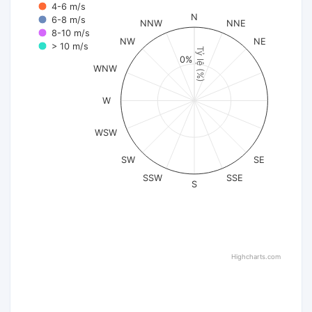
4-6 m/s
N
6-8 m/s
NNW
NNE
8-10 m/s
NW
NE
> 10 m/s
Tỷ lệ (%)
0%
WNW
W
WSW
SW
SE
SSW
SSE
S
Highcharts.com