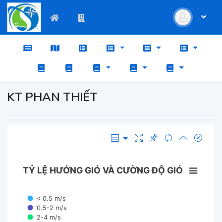
KT PHAN THIẾT
TỶ LỆ HƯỚNG GIÓ VÀ CƯỜNG ĐỘ GIÓ
< 0.5 m/s
0.5-2 m/s
2-4 m/s