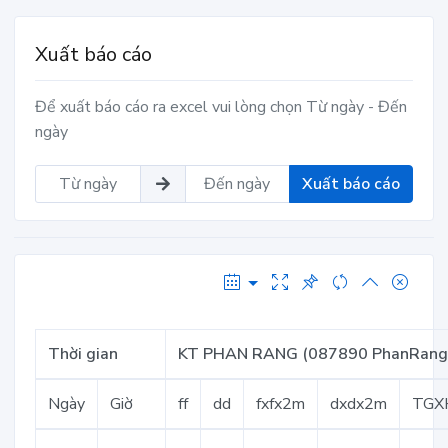
Xuất báo cáo
Để xuất báo cáo ra excel vui lòng chọn Từ ngày - Đến
ngày
Xuất báo cáo
Thời gian
KT PHAN RANG (087890 PhanRang
Ngày
Giờ
ff
dd
fxfx2m
dxdx2m
TGX