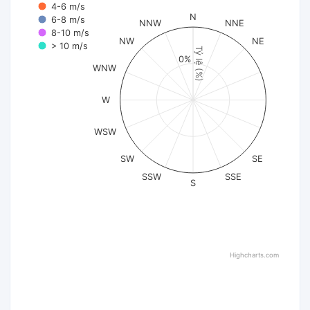
4-6 m/s
N
6-8 m/s
NNW
NNE
8-10 m/s
NW
NE
> 10 m/s
Tỷ lệ (%)
0%
WNW
W
WSW
SW
SE
SSW
SSE
S
Highcharts.com