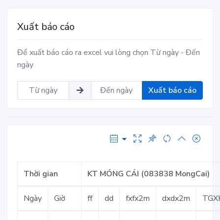
Xuất báo cáo
Để xuất báo cáo ra excel vui lòng chọn Từ ngày - Đến
ngày
Xuất báo cáo
Thời gian
KT MÓNG CÁI (083838 MongCai)
Ngày
Giờ
ff
dd
fxfx2m
dxdx2m
TGX