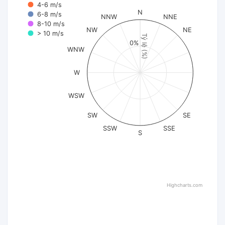
4-6 m/s
N
6-8 m/s
NNW
NNE
8-10 m/s
NW
NE
> 10 m/s
Tỷ lệ (%)
0%
WNW
W
WSW
SW
SE
SSW
SSE
S
Highcharts.com