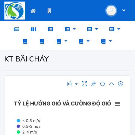
KT BÃI CHÁY
TỶ LỆ HƯỚNG GIÓ VÀ CƯỜNG ĐỘ GIÓ
< 0.5 m/s
0.5-2 m/s
2-4 m/s