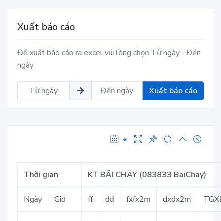
Xuất báo cáo
Để xuất báo cáo ra excel vui lòng chọn Từ ngày - Đến
ngày
Xuất báo cáo
Thời gian
KT BÃI CHÁY (083833 BaiChay)
Ngày
Giờ
ff
dd
fxfx2m
dxdx2m
TGX