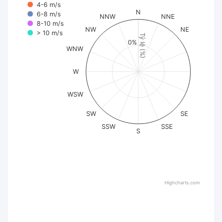
4-6 m/s
N
6-8 m/s
NNW
NNE
8-10 m/s
NW
NE
> 10 m/s
Tỷ lệ (%)
0%
WNW
W
WSW
SW
SE
SSW
SSE
S
Highcharts.com