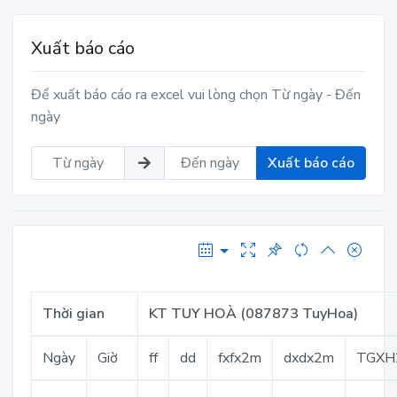
Xuất báo cáo
Để xuất báo cáo ra excel vui lòng chọn Từ ngày - Đến
ngày
Xuất báo cáo
Thời gian
KT TUY HOÀ (087873 TuyHoa)
Ngày
Giờ
ff
dd
fxfx2m
dxdx2m
TGXH