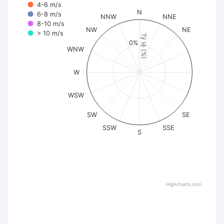
4-6 m/s
N
6-8 m/s
NNW
NNE
8-10 m/s
NW
NE
> 10 m/s
Tỷ lệ (%)
0%
WNW
W
WSW
SW
SE
SSW
SSE
S
Highcharts.com