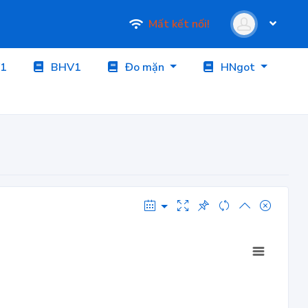
Mất kết nối!
1
BHV1
Đo mặn
HNgot