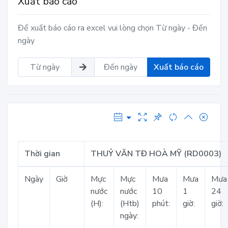
Xuất báo cáo
Để xuất báo cáo ra excel vui lòng chọn Từ ngày - Đến
ngày
Xuất báo cáo
Thời gian
THUỶ VĂN TĐ HOÀ MỸ (RD0003)
Ngày
Giờ
Mực
Mực
Mưa
Mưa
Mưa
nước
nước
10
1
24
(H):
(Htb)
phút:
giờ:
giờ:
ngày: