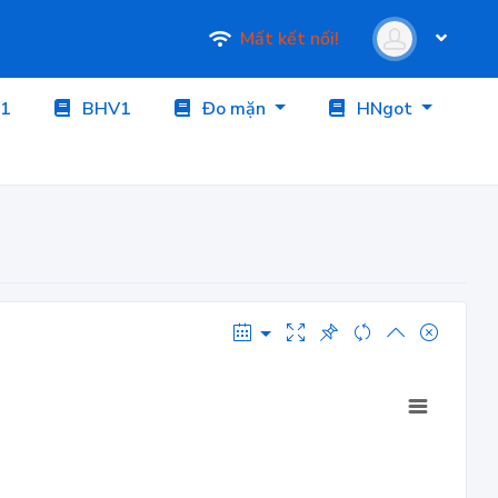
Mất kết nối!
1
BHV1
Đo mặn
HNgot