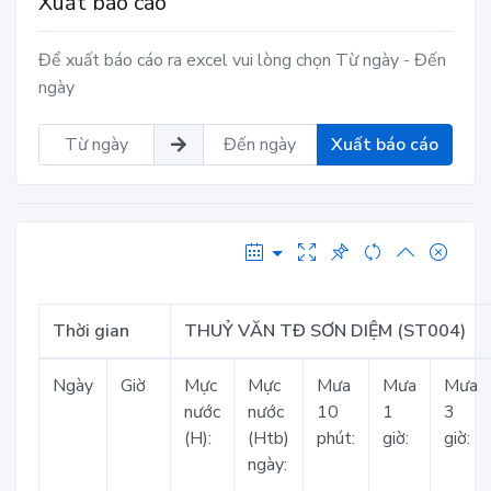
Xuất báo cáo
Để xuất báo cáo ra excel vui lòng chọn Từ ngày - Đến
ngày
Xuất báo cáo
Thời gian
THUỶ VĂN TĐ SƠN DIỆM (ST004)
Ngày
Giờ
Mực
Mực
Mưa
Mưa
Mưa
nước
nước
10
1
3
(H):
(Htb)
phút:
giờ:
giờ:
ngày: