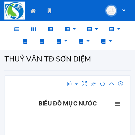
THUỶ VĂN TĐ SƠN DIỆM
BIỂU ĐỒ MỰC NƯỚC