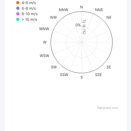
4-6 m/s
N
6-8 m/s
NNW
NNE
8-10 m/s
NW
NE
> 10 m/s
Tỷ lệ (%)
0%
WNW
W
WSW
SW
SE
SSW
SSE
S
Highcharts.com