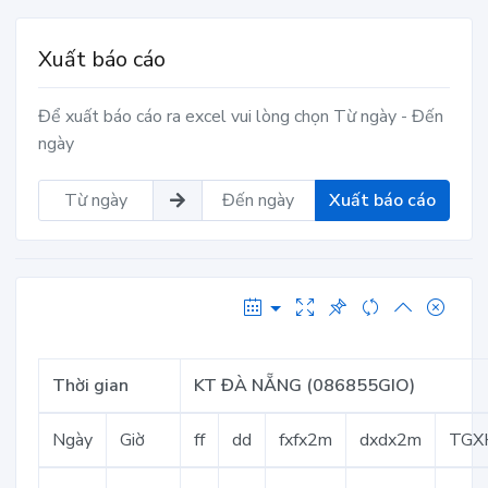
Xuất báo cáo
Để xuất báo cáo ra excel vui lòng chọn Từ ngày - Đến
ngày
Xuất báo cáo
Thời gian
KT ĐÀ NẴNG (086855GIO)
Ngày
Giờ
ff
dd
fxfx2m
dxdx2m
TGX