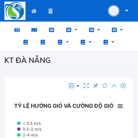
KT ĐÀ NẴNG
TỶ LỆ HƯỚNG GIÓ VÀ CƯỜNG ĐỘ GIÓ
< 0.5 m/s
0.5-2 m/s
2-4 m/s