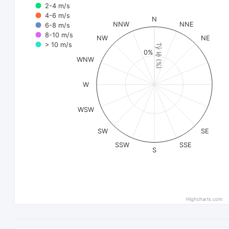
2-4 m/s
4-6 m/s
N
NNW
NNE
6-8 m/s
8-10 m/s
NW
NE
> 10 m/s
Tỷ lệ (%)
0%
WNW
W
WSW
SW
SE
SSW
SSE
S
Highcharts.com