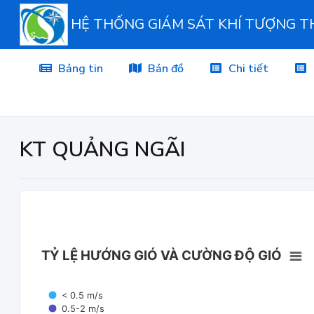
HỆ THỐNG GIÁM SÁT KHÍ TƯỢNG 
Bảng tin
Bản đồ
Chi tiết
KT QUẢNG NGÃI
TỶ LỆ HƯỚNG GIÓ VÀ CƯỜNG ĐỘ GIÓ
< 0.5 m/s
0.5-2 m/s