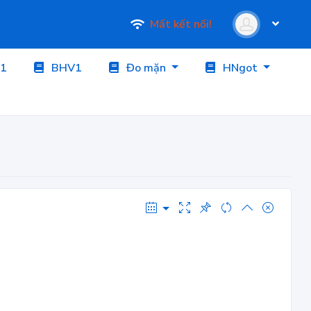
Mất kết nối!
1
BHV1
Đo mặn
HNgot