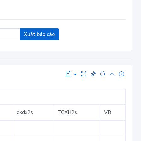
Xuất báo cáo
dxdx2s
TGXH2s
VB